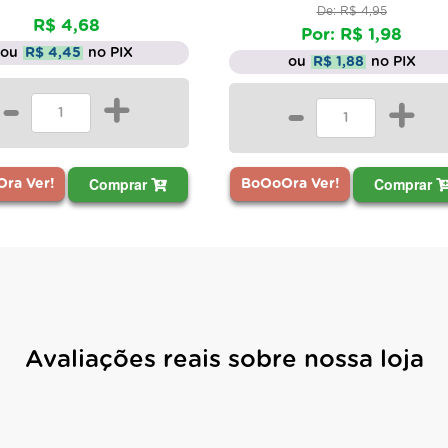
De: R$ 4,95
Por: R$ 1,98
 PIX
ou
R$ 1,88
no PIX
+
-
+
omprar
Comprar
BoO
BoOoOra Ver!
Avaliações reais sobre nossa loja