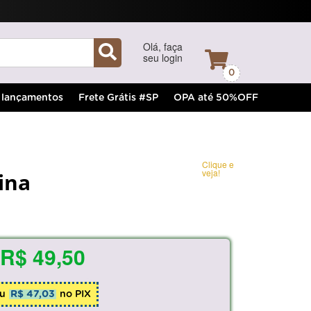
Olá, faça
seu login
0
lançamentos
Frete Grátis #SP
OPA até 50%OFF
Clique e
veja!
ina
R$ 49,50
u
R$ 47,03
no PIX