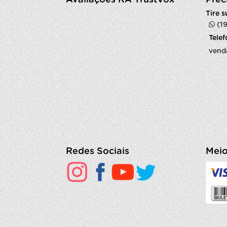
Avaliações RA TrustVox
Prec
Tire 
(1
Tele
vend
Redes Sociais
Meio