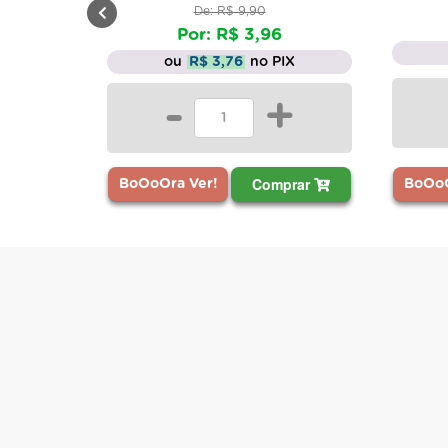
De: R$ 9,90
R$ 4,68
Por: R$ 3,96
ou
R$ 4,45
no
ou
R$ 3,76
no PIX
-
-
+
C
Comprar
BoOoOra Ver!
BoOoOra Ver!