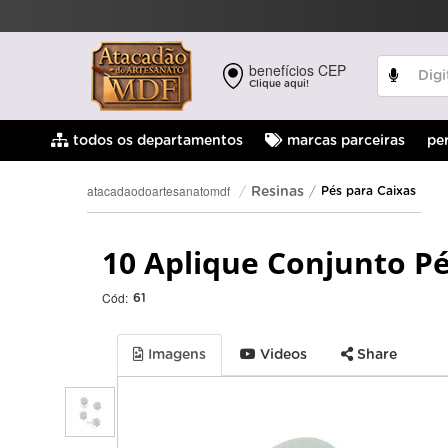
benefícios CEP
Clique aqui!
pe
todos os departamentos
marcas parceiras
atacadaodoartesanatomdf
Resinas
Pés para Caixas
10 Aplique Conjunto P
Cód:
61
Imagens
Videos
Share