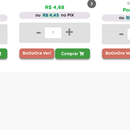
De: R$ 4,95
R$ 4,68
Por: R$ 1,98
ou
R$ 4,45
no PIX
ou
R$ 1,88
no PIX
-
+
-
+
Comprar
Compra
oOra Ver!
BoOoOra Ver!