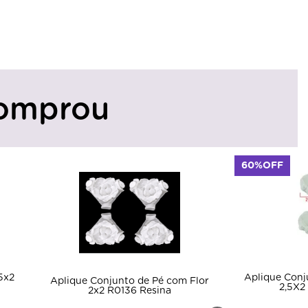
omprou
60%OFF
Aplique Conjunto Pé Com E
que Conjunto de Pé com Flor
2,5X2 R0133 Resina
2x2 R0136 Resina