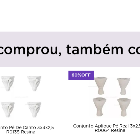
comprou, também c
60%OFF
Conjunto Aplique Pé Real 3x2,5x2
to 3x3x2,5
Apli
R0064 Resina
na