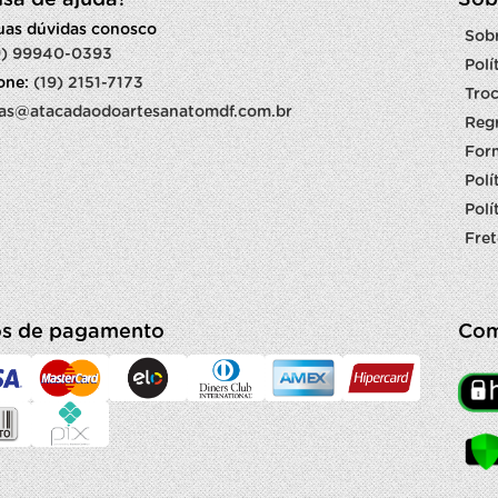
isa de ajuda?
Sob
suas dúvidas conosco
Sob
9) 99940-0393
Polí
fone:
(19) 2151-7173
Troc
as@atacadaodoartesanatomdf.com.br
Reg
For
Polí
Polí
Fret
s de pagamento
Com