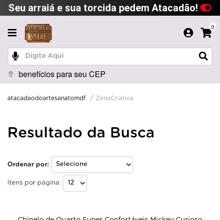
Seu arraiá e sua torcida pedem Atacadão!
0
benefícios para seu CEP
ZonaCriativa
atacadaodoartesanatomdf
Resultado da Busca
Ordenar por:
Itens por página:
Chinelo de Quarto Super Confortáveis Mickey Curioso