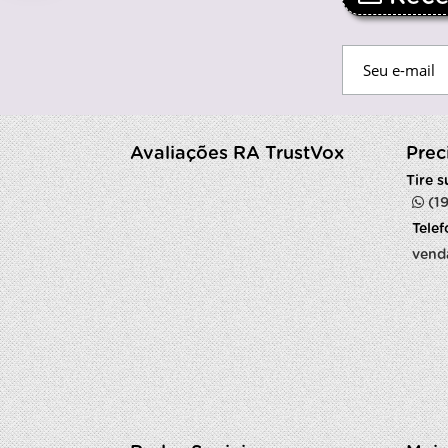
Avaliações RA TrustVox
Prec
Tire 
(1
Tele
vend