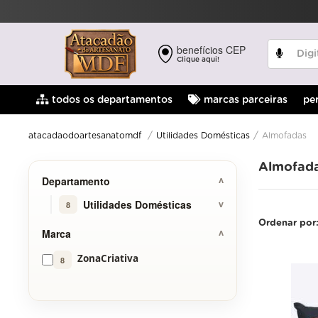
benefícios CEP
Clique aqui!
pe
todos os departamentos
marcas parceiras
Utilidades Domésticas
Almofadas
atacadaodoartesanatomdf
Almofad
Departamento
Utilidades Domésticas
8
Ordenar por
Marca
ZonaCriativa
8