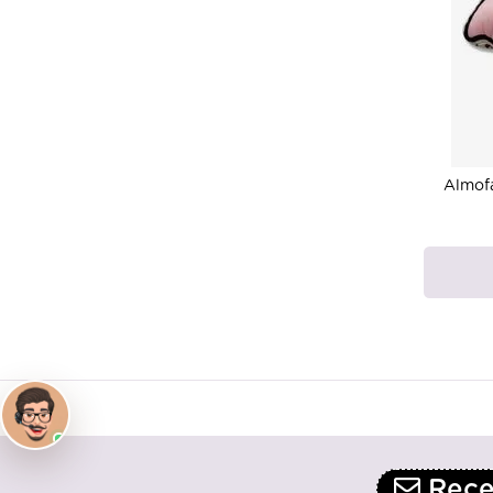
Almof
Receb