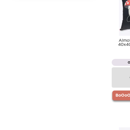
Almof
40x40
BoOoOr