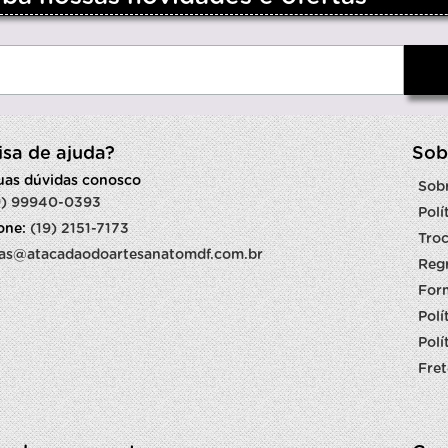
isa de ajuda?
Sob
suas dúvidas conosco
Sob
9) 99940-0393
Polí
fone:
(19) 2151-7173
Troc
as@atacadaodoartesanatomdf.com.br
Reg
For
Polí
Polí
Fret