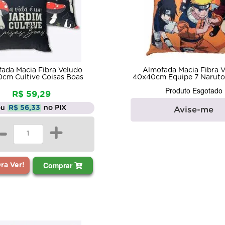
ada Macia Fibra Veludo
Almofada Macia Fibra 
cm Cultive Coisas Boas
40x40cm Equipe 7 Naruto 
Produto Esgotado
R$ 59,29
ou
R$ 56,33
no PIX
Avise-me
-
+
Comprar
a Ver!