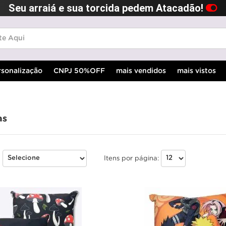
Seu arraiá e sua torcida pedem Atacadão!
rsonalização
CNPJ 50%OFF
mais vendidos
mais vistos
as
:
Itens por página: