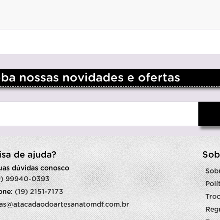
a nossas novidades e ofertas
isa de ajuda?
Sob
suas dúvidas conosco
Sob
9) 99940-0393
Polí
fone:
(19) 2151-7173
Troc
as@atacadaodoartesanatomdf.com.br
Reg