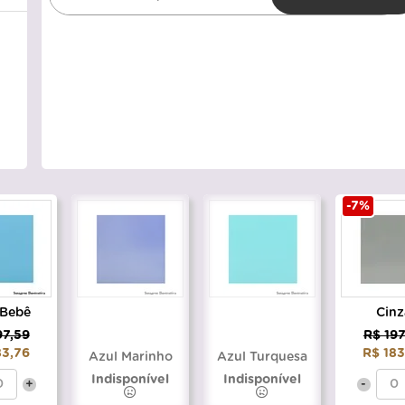
-7%
 Bebê
Cinz
97,59
R$ 197
83,76
R$ 183
Azul Marinho
Azul Turquesa
Indisponível
Indisponível
+
-