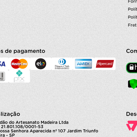
For
Polí
Polí
Fret
s de pagamento
Com
lização
Des
dão do Artesanato Madeira Ltda
 21.801.108/0001-53
ossa Senhora Aparecida nº 107 Jardim Triunfo
ra - SP