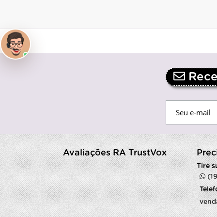
Receb
Avaliações RA TrustVox
Prec
Tire 
(1
Tele
vend