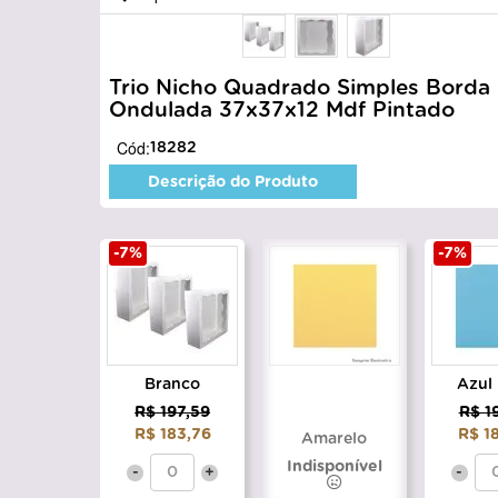
Trio Nicho Quadrado Simples Borda
Ondulada 37x37x12 Mdf Pintado
Cód:
18282
Descrição do Produto
-7%
-7%
Branco
Azul
R$ 197,59
R$ 1
R$ 183,76
R$ 1
Amarelo
Indisponível
-
+
-