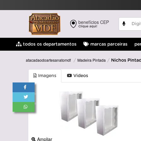
benefícios CEP
Clique aqui!
pe
todos os departamentos
marcas parceiras
Madeira Pintada
atacadaodoartesanatomdf
Nichos Pinta
Imagens
Videos
Ampliar