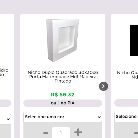
idro
Nicho Duplo Quadrado 30x30x6
Nicho Qu
do
Porta Maternidade Mdf Madeira
Md
Pintado
R$ 56,32
ou
no PIX
-
+