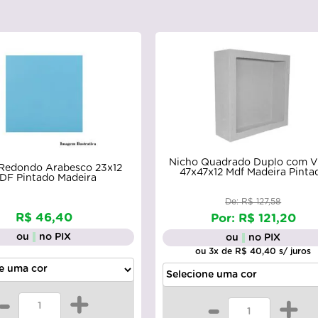
Nicho Quadrado Duplo com V
Redondo Arabesco 23x12
47x47x12 Mdf Madeira Pinta
DF Pintado Madeira
De: R$ 127,58
R$ 46,40
Por: R$ 121,20
ou
no PIX
ou
no PIX
ou 3x de R$ 40,40 s/ juros
-
+
-
+