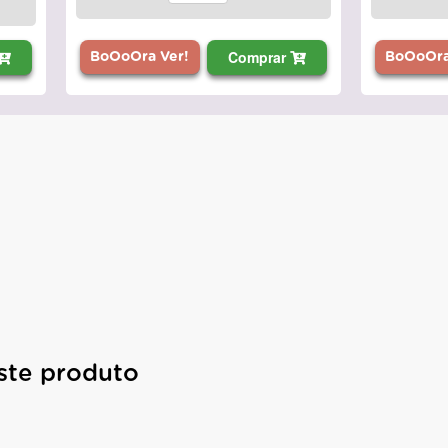
Comprar
BoOoOra
BoOoOra Ver!
ste produto