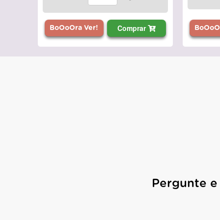
Comprar
BoOoOr
BoOoOra Ver!
Pergunte e