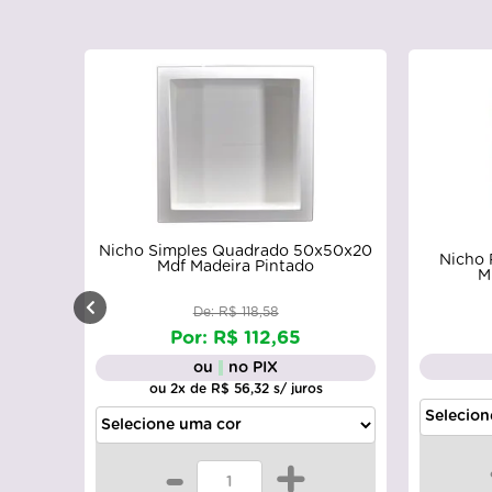
Nicho Simples Quadrado 50x50x20
Nicho 
Mdf Madeira Pintado
M
De: R$ 118,58
Por: R$ 112,65
ou
no PIX
ou 2x de R$ 56,32 s/ juros
-
+