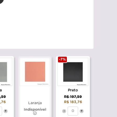
-7%
a
Preto
,59
R$ 197,59
,76
R$ 183,76
Laranja
Indisponível
+
-
+