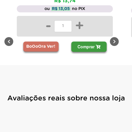
R$ 13,74
ou
R$ 13,05
no PIX
-
+
Comprar
BoOoOra Ver!
Avaliações reais sobre nossa loja