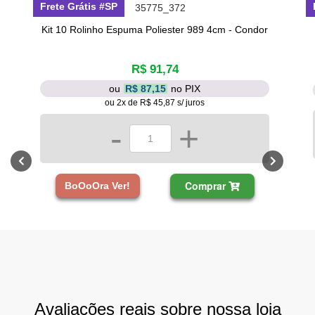
Frete Grátis #SP
Kit 10 Rolinho Espuma Poliester 989 4cm - Condor
R$ 91,74
ou
R$ 87,15
no PIX
ou 2x de R$ 45,87 s/ juros
-
+
Comprar
BoOoOra Ver!
Avaliações reais sobre nossa loja