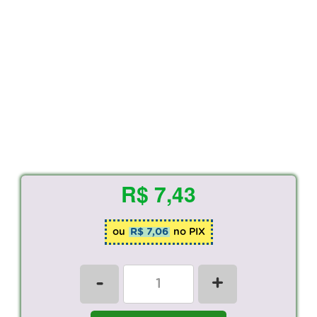
R$ 7,43
ou
R$ 7,06
no PIX
-
+