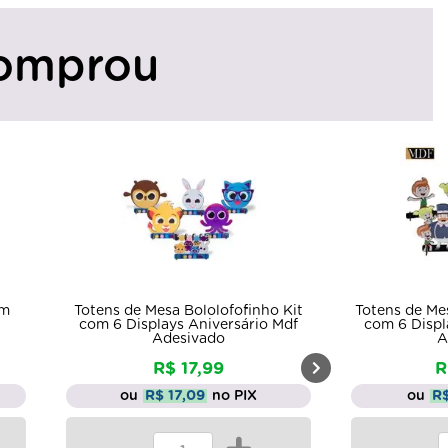
omprou
 Kit
Totens de Mesa Mundinho Bito Kit
Totens de Me
Mdf
com 6 Displays Aniversário Mdf
5 Displa
Adesivado
R$ 20,75
ou
R$ 19,71
no PIX
ou
R