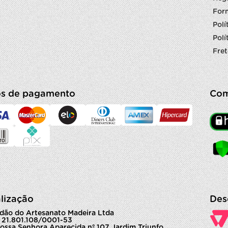
For
Polí
Polí
Fret
s de pagamento
Com
lização
Des
dão do Artesanato Madeira Ltda
 21.801.108/0001-53
ossa Senhora Aparecida nº 107 Jardim Triunfo