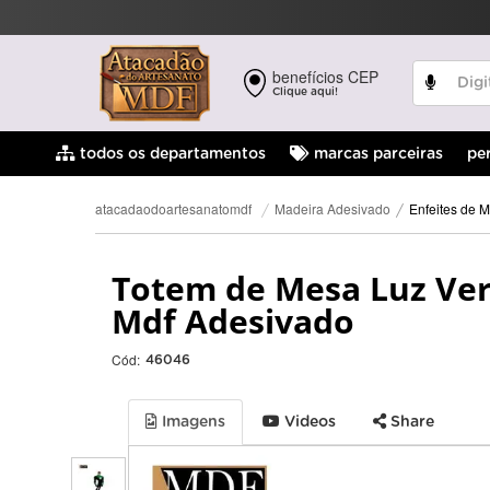
benefícios CEP
Clique aqui!
pe
todos os departamentos
marcas parceiras
Enfeites de 
Madeira Adesivado
atacadaodoartesanatomdf
Totem de Mesa Luz Verd
Mdf Adesivado
Cód:
46046
Imagens
Videos
Share