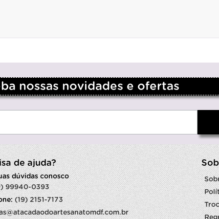
a nossas novidades e ofertas
isa de ajuda?
Sob
suas dúvidas conosco
Sob
9) 99940-0393
Polí
fone:
(19) 2151-7173
Troc
as@atacadaodoartesanatomdf.com.br
Reg