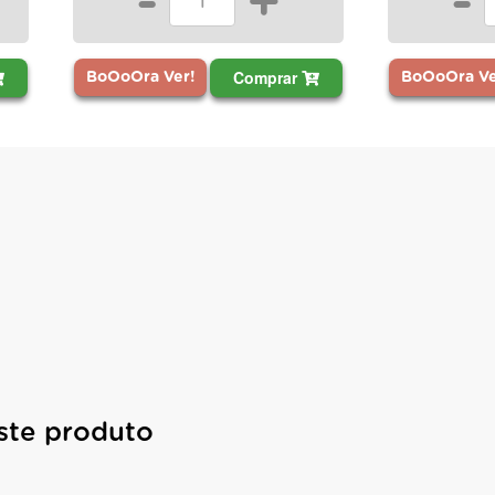
-
+
-
Comprar
BoOoOra Ver!
BoOoOra V
ste produto