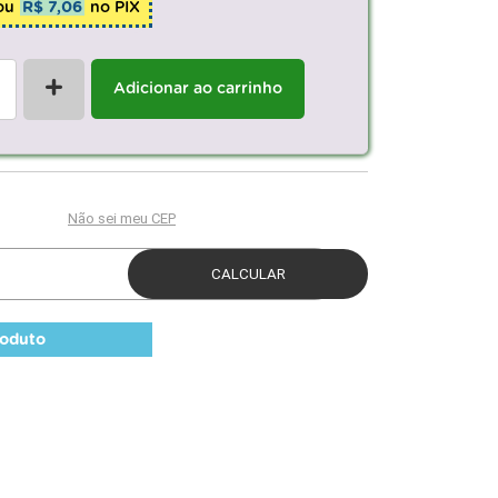
ou
R$ 7,06
no PIX
+
Adicionar ao carrinho
roduto