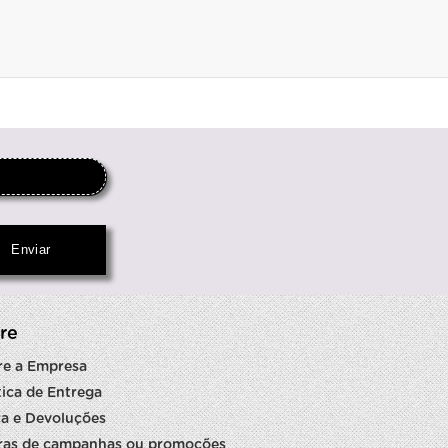
re
re a Empresa
tica de Entrega
a e Devoluções
ras de campanhas ou promoções