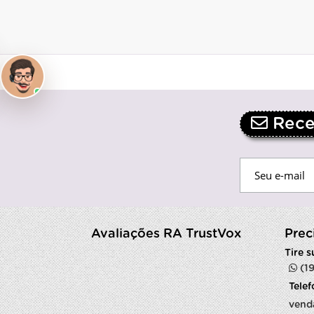
Receb
Avaliações RA TrustVox
Prec
Tire 
(1
Tele
vend