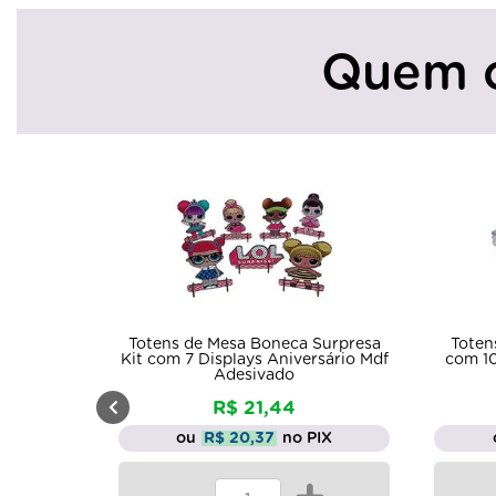
Quem 
 Surpresa
Totens de Mesa Fazendinha Kit
Tote
rsário Mdf
com 10 Displays Aniversário Mdf
P
Adesivado
Le
R$ 33,99
PIX
ou
R$ 32,29
no PIX