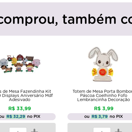
comprou, também c
m de Mesa Porta Bombom
Totens de Mesa Bololofofinho
áscoa Coelhinho Fofo
com 6 Displays Aniversário 
mbrancinha Decoração
Adesivado
R$ 3,99
R$ 17,99
ou
R$ 3,79
no PIX
ou
R$ 17,09
no PIX