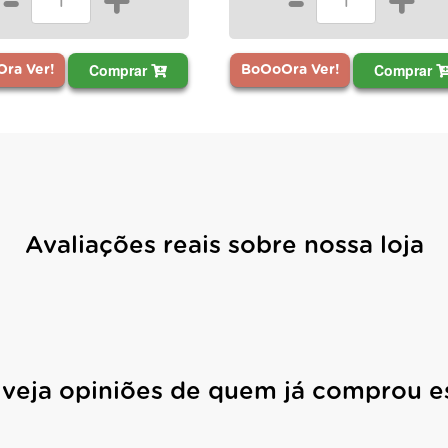
-
+
-
+
Comprar
Comprar
Ora Ver!
BoOoOra Ver!
Avaliações reais sobre nossa loja
 veja opiniões de quem já comprou e