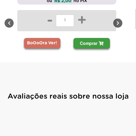
ou
R$ 2,00
no PIX
-
+
Comprar
BoOoOra Ver!
Avaliações reais sobre nossa loja