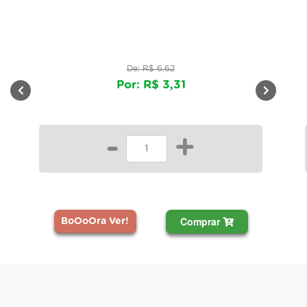
De: R$ 6,62
Por: R$ 3,31
-
+
Comprar
BoOoOra Ver!