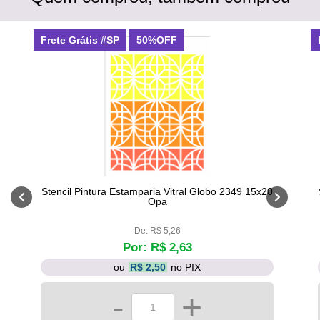
Frete Grátis #SP
50%OFF
Stencil Pintura Estamparia Vitral Globo 2349 15x20
Opa
De: R$ 5,26
Por: R$ 2,63
ou
R$ 2,50
no PIX
-
+