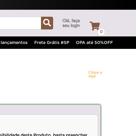
Olá, faça
seu login
0
lançamentos
Frete Grátis #SP
OPA até 50%OFF
Clique e
veja!
nibilidade deste Produto, basta preencher