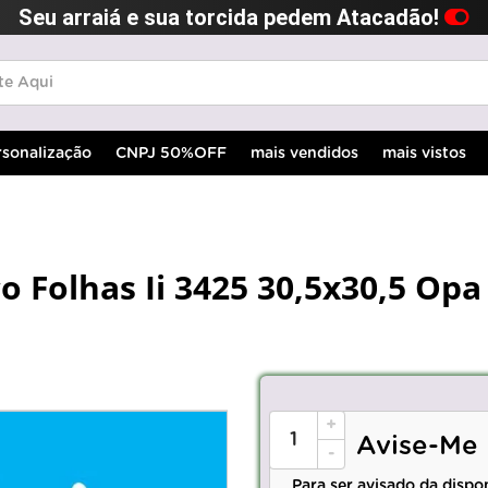
Seu arraiá e sua torcida pedem Atacadão!
rsonalização
CNPJ 50%OFF
mais vendidos
mais vistos
o Folhas Ii 3425 30,5x30,5 Opa
+
Avise-Me
-
Para ser avisado da dispo