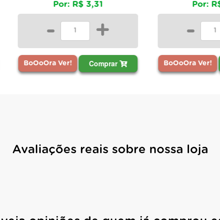
Por: R$ 3,31
Por: R$ 2,03
-
+
-
+
Comprar
Comprar
ra Ver!
BoOoOra Ver!
Avaliações reais sobre nossa loja