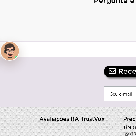
Pergunte e
Receb
Avaliações RA TrustVox
Prec
Tire 
(1