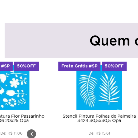
Quem 
OFF
Frete Grátis #SP
50%OFF
Frete G
ssarinho
Stencil Pintura Folhas de Palmeira
Stenci
a
3424 30,5x30,5 Opa
De: R$ 15,61