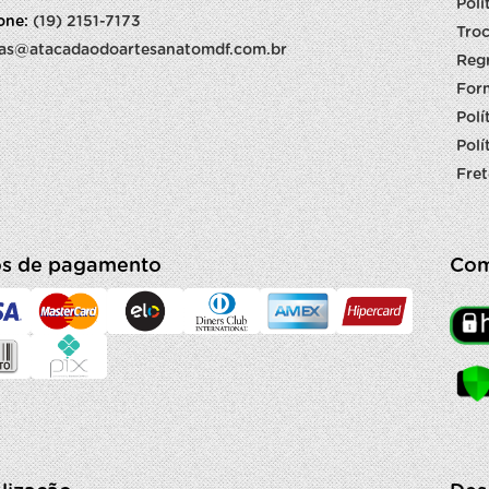
Polí
fone:
(19) 2151-7173
Troc
as@atacadaodoartesanatomdf.com.br
Reg
For
Polí
Polí
Fret
s de pagamento
Com