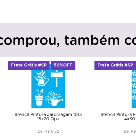
comprou, também c
rátis #SP
50%OFF
Frete Grátis #SP
50%OFF
l Pintura Jardinagem 1013
Stencil Pintura Flores Teen 0
15x20 Opa
4x30 Opa
De: R$ 6,62
De: R$ 4,07