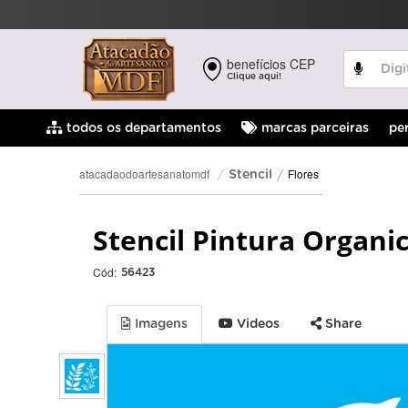
benefícios CEP
Clique aqui!
pe
todos os departamentos
marcas parceiras
Flores
atacadaodoartesanatomdf
Stencil
Stencil Pintura Organic
Cód:
56423
Imagens
Videos
Share