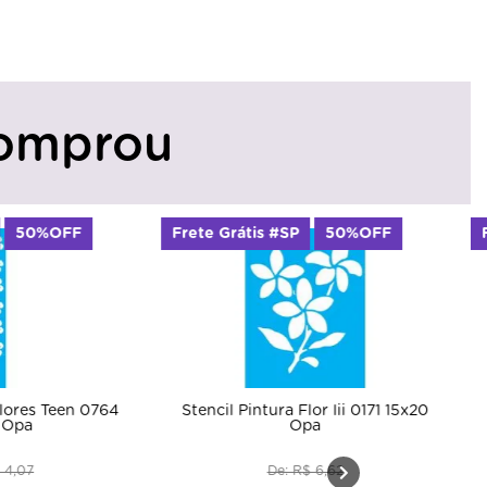
omprou
Frete Grátis #SP
50%OFF
Frete Grátis 
764
Stencil Pintura Flor Iii 0171 15x20
Stencil Pint
Opa
Pontas 24
De: R$ 6,62
D