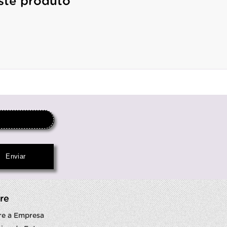
ste produto
re
re a Empresa