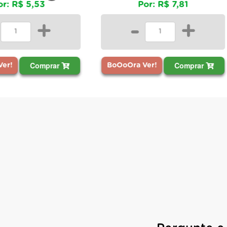
Por: R$ 7,81
+
-
+
prar
Comprar
BoOoOra Ver!
BoOoO