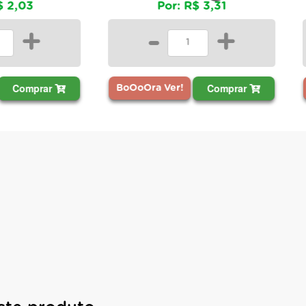
Por: R$ 3,31
Po
-
+
-
Comprar
BoOoOra Ver!
BoOoOra Ve