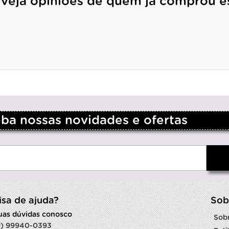
 veja opiniões de quem já comprou e
a nossas novidades e ofertas
isa de ajuda?
Sob
suas dúvidas conosco
Sob
9) 99940-0393