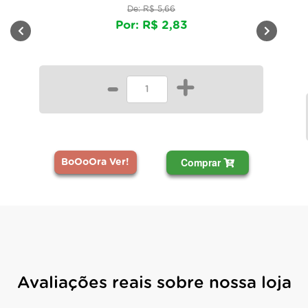
De: R$ 5,66
Por: R$ 2,83
-
+
Comprar
BoOoOra Ver!
Avaliações reais sobre nossa loja