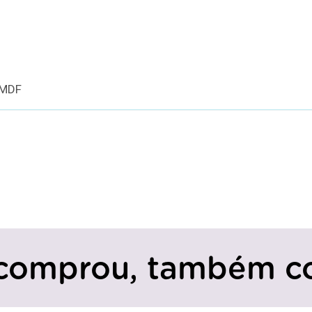
 MDF
comprou, também c