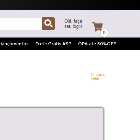
Olá, faça
seu login
0
lançamentos
Frete Grátis #SP
OPA até 50%OFF
Clique e
veja!