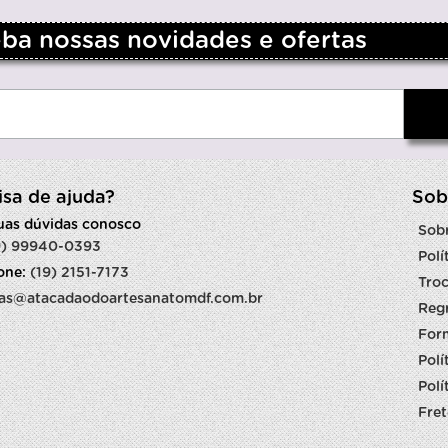
a nossas novidades e ofertas
isa de ajuda?
Sob
suas dúvidas conosco
Sob
9) 99940-0393
Polí
fone:
(19) 2151-7173
Troc
as@atacadaodoartesanatomdf.com.br
Reg
For
Polí
Polí
Fret