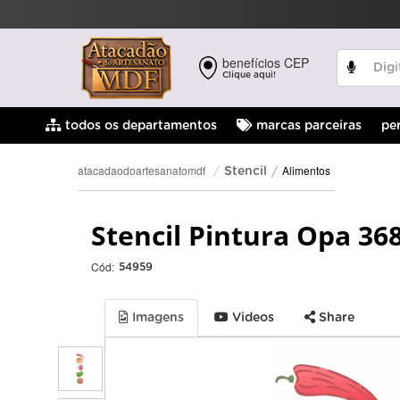
benefícios CEP
Clique aqui!
pe
todos os departamentos
marcas parceiras
Alimentos
atacadaodoartesanatomdf
Stencil
Stencil Pintura Opa 36
Cód:
54959
Imagens
Videos
Share