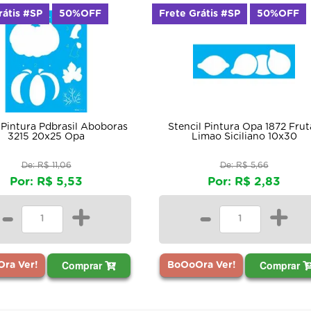
rátis #SP
50%OFF
Frete Grátis #SP
50%OFF
 Pintura Pdbrasil Aboboras
Stencil Pintura Opa 1872 Frut
3215 20x25 Opa
Limao Siciliano 10x30
De: R$ 11,06
De: R$ 5,66
Por: R$ 5,53
Por: R$ 2,83
-
+
-
+
Comprar
Comprar
ra Ver!
BoOoOra Ver!