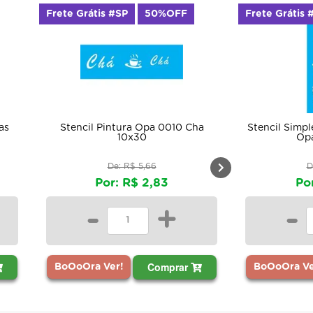
Frete Grátis #SP
50%OFF
Frete Grátis 
as
Stencil Pintura Opa 0010 Cha
Stencil Simpl
10x30
Opa
De: R$ 5,66
D
Por: R$ 2,83
Po
-
+
-
Comprar
BoOoOra Ver!
BoOoOra Ve