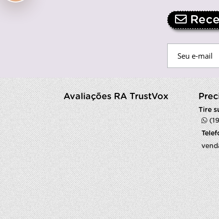
Receb
Avaliações RA TrustVox
Prec
Tire 
(1
Tele
vend