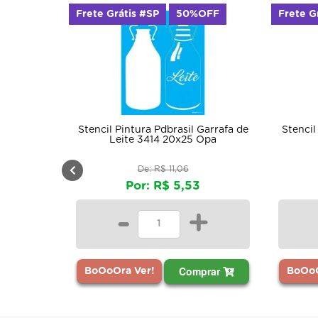
Frete Grátis #SP
50%OFF
Frete G
Stencil Pintura Pdbrasil Garrafa de
Stencil
Leite 3414 20x25 Opa
De: R$ 11,06
Por: R$ 5,53
-
+
Comprar
BoOoOra Ver!
BoOoO