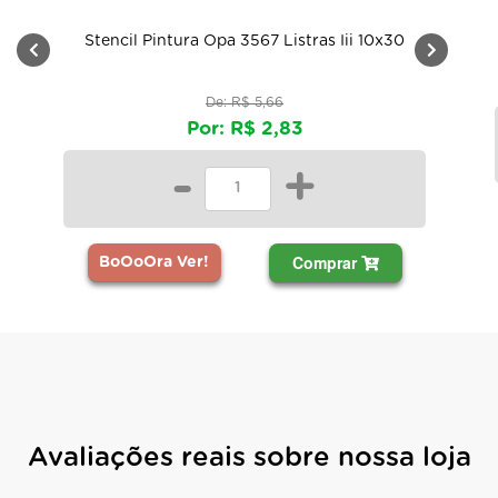
Stencil Pintura Opa 3567 Listras Iii 10x30
De: R$ 5,66
Por: R$ 2,83
-
+
Comprar
B
BoOoOra Ver!
Avaliações reais sobre nossa loja