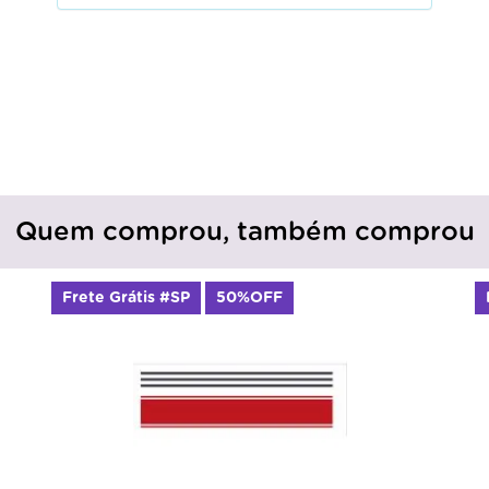
Quem comprou, também comprou
Frete Grátis #SP
50%OFF
Frete
Stenc