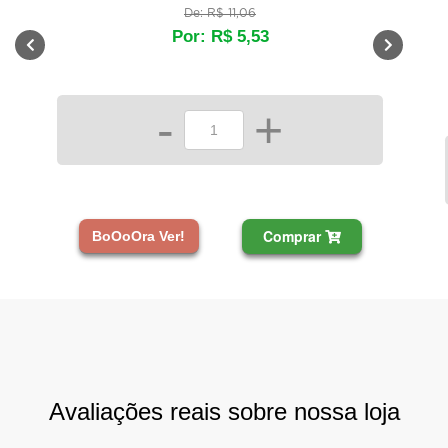
De: R$ 11,06
Por: R$ 5,53
-
+
Comprar
BoOoOra Ver!
Avaliações reais sobre nossa loja