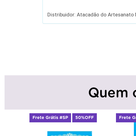
Distribuidor: Atacadão do Artesanato
Quem 
te Grátis #SP
50%OFF
Frete Grátis #SP
50%O