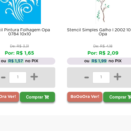
em Opa
Stencil Simples Galho I 2002 10x30
Stenci
Opa
De: R$ 4,18
Por: R$ 2,09
X
ou
R$ 1,99
no PIX
+
-
+
rar
Comprar
BoOoOra Ver!
BoOoOr