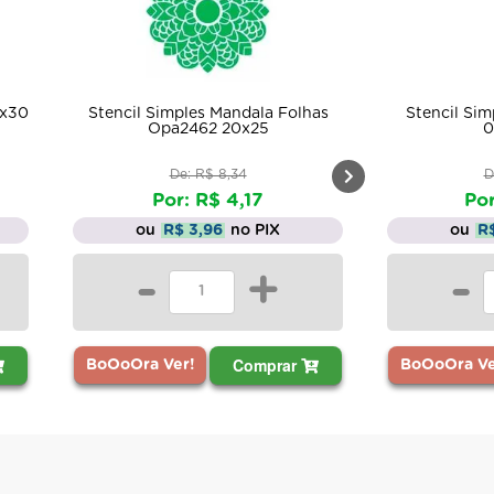
l Simples Mandala Folhas
Stencil Simples Folhagem Op
Opa2462 20x25
0817 6x30
De: R$ 8,34
De: R$ 4,79
Por: R$ 4,17
Por: R$ 2,39
ou
R$ 3,96
no PIX
ou
R$ 2,27
no PIX
-
+
-
+
Comprar
Comprar
a Ver!
BoOoOra Ver!