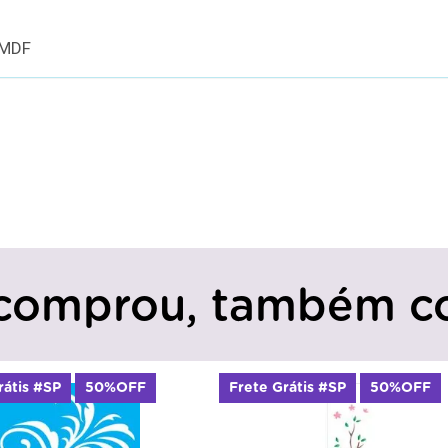
 MDF
comprou, também c
FF
Frete Grátis #SP
50%OFF
Frete Gr