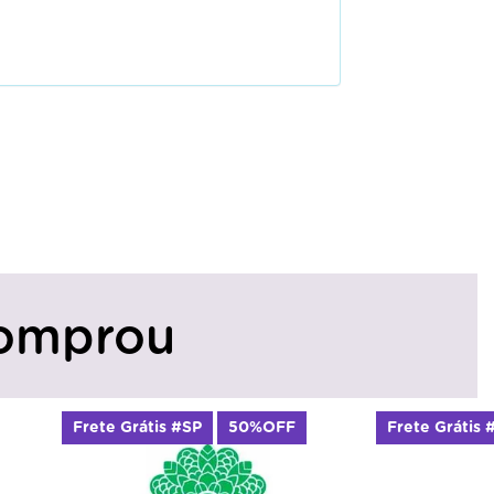
omprou
átis #SP
50%OFF
Frete Grátis #SP
50%OFF