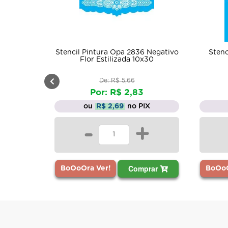
encil Pintura Opa 2836 Negativo
Stencil Pintura Folhag
Flor Estilizada 10x30
0784 10x10
De: R$ 5,66
De: R$ 3,31
Por: R$ 2,83
Por: R$ 1,65
ou
R$ 2,69
no PIX
ou
R$ 1,57
no PI
-
+
-
Comprar
Comp
oOoOra Ver!
BoOoOra Ver!