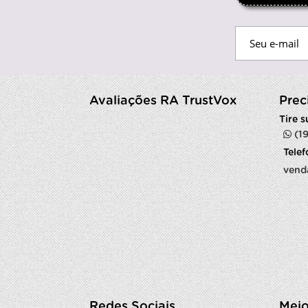
Avaliações RA TrustVox
Prec
Tire 
(1
Tele
vend
Redes Sociais
Meio