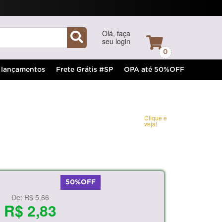
Olá, faça
seu login
0
lançamentos
Frete Grátis #SP
OPA até 50%OFF
Clique e
veja!
50%OFF
De:
R$ 5,66
R$ 2,83