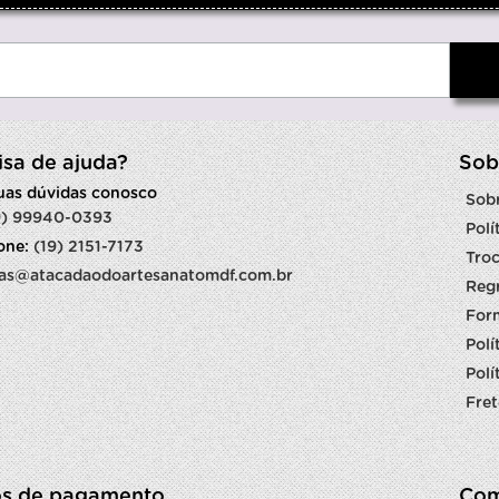
isa de ajuda?
Sob
suas dúvidas conosco
Sob
9) 99940-0393
Polí
fone:
(19) 2151-7173
Troc
as@atacadaodoartesanatomdf.com.br
Reg
For
Polí
Polí
Fret
s de pagamento
Com