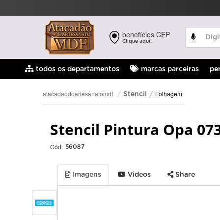
benefícios CEP
Clique aqui!
pe
todos os departamentos
marcas parceiras
Folhagem
atacadaodoartesanatomdf
Stencil
Stencil Pintura Opa 07
Cód:
56087
Imagens
Videos
Share