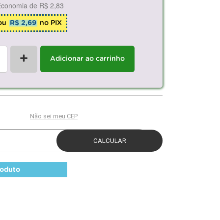
Economia de
R$ 2,83
ou
R$ 2,69
no PIX
+
Adicionar ao carrinho
roduto