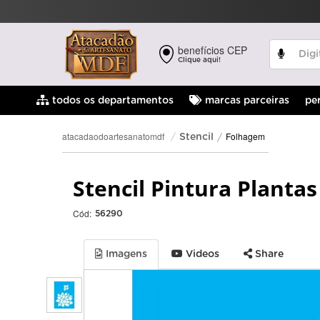
benefícios CEP
Clique aqui!
pe
todos os departamentos
marcas parceiras
Folhagem
atacadaodoartesanatomdf
Stencil
Stencil Pintura Planta
Cód:
56290
Imagens
Videos
Share