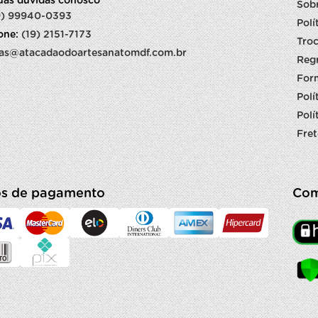
suas dúvidas conosco
Sob
9) 99940-0393
Polí
fone:
(19) 2151-7173
Troc
as@atacadaodoartesanatomdf.com.br
Reg
For
Polí
Polí
Fret
s de pagamento
Com