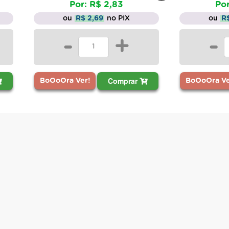
Por: R$ 2,83
Por
ou
R$ 2,69
no PIX
ou
R
-
+
-
Comprar
BoOoOra Ver!
BoOoOra Ve