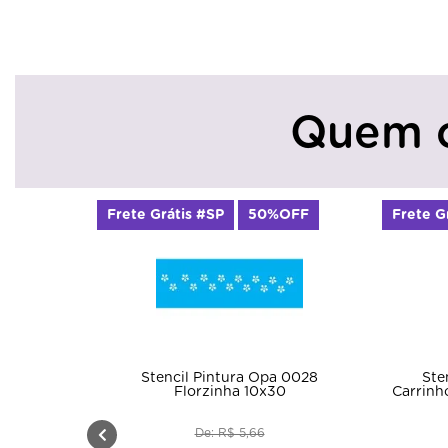
Quem 
Frete Grátis #SP
50%OFF
Frete G
Stencil Pintura Opa 0028
Ste
Florzinha 10x30
Carrinh
De: R$ 5,66