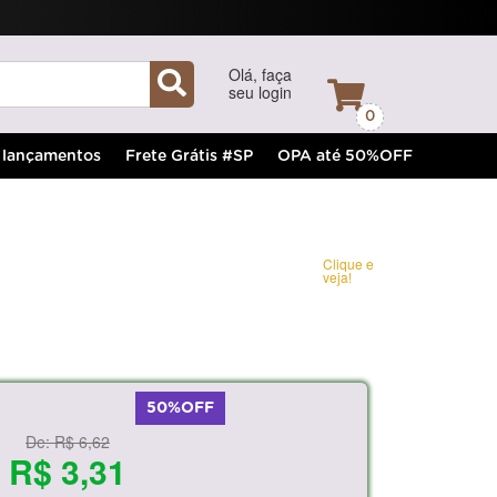
Olá, faça
seu login
0
lançamentos
Frete Grátis #SP
OPA até 50%OFF
Clique e
veja!
50%OFF
De:
R$ 6,62
R$ 3,31