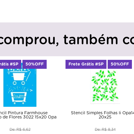
comprou, também c
rátis #SP
50%OFF
Frete Grátis #SP
50%OFF
ncil Pintura Farmhouse
Stencil Simples Folhas Ii Opa1
o de Flores 3022 15x20 Opa
20x25
De: R$ 6,62
De: R$ 8,34