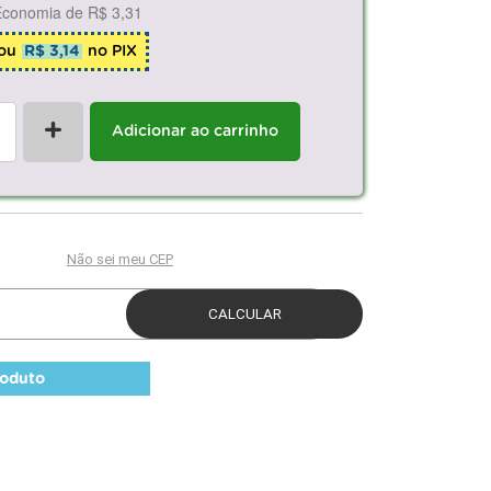
Economia de
R$ 3,31
ou
R$ 3,14
no PIX
+
Adicionar ao carrinho
roduto