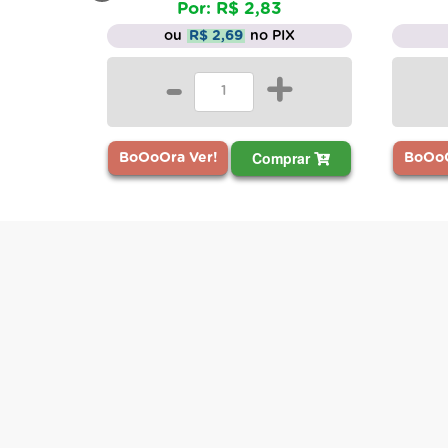
Por: R$ 2,83
ou
R$ 2,69
no PIX
-
+
Comprar
BoOoOra Ver!
BoOoO