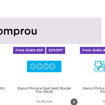
omprou
Frete Grátis #SP
50%OFF
Frete Grátis 
410
Stencil Pintura Opa 0440 Border
Stencil Pintu
Flor 10x30
Fl
De: R$ 5,66
D