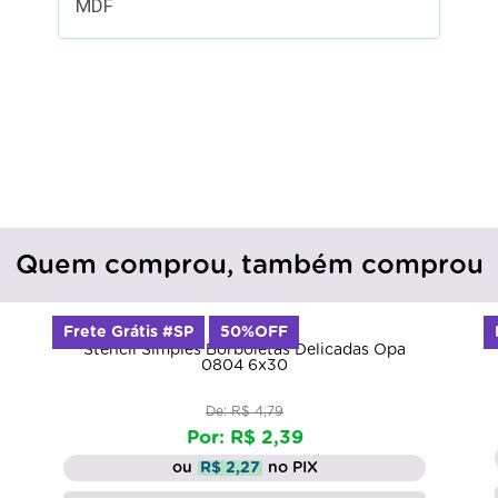
MDF
Quem comprou, também comprou
Frete Grátis #SP
50%OFF
Stencil Simples Borboletas Delicadas Opa
0804 6x30
De: R$ 4,79
Por: R$ 2,39
ou
R$ 2,27
no PIX