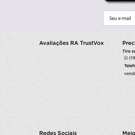
Avaliações RA TrustVox
Prec
Tire 
(1
Tele
vend
Redes Sociais
Meio