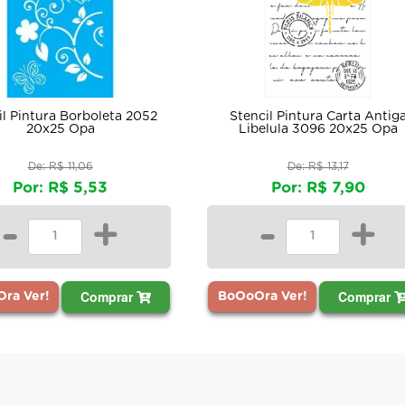
rboleta 2052
Stencil Pintura Carta Antiga
St
pa
Libelula 3096 20x25 Opa
,06
De: R$ 13,17
5,53
Por: R$ 7,90
+
-
+
Comprar
Comprar
BoOoOra Ver!
B