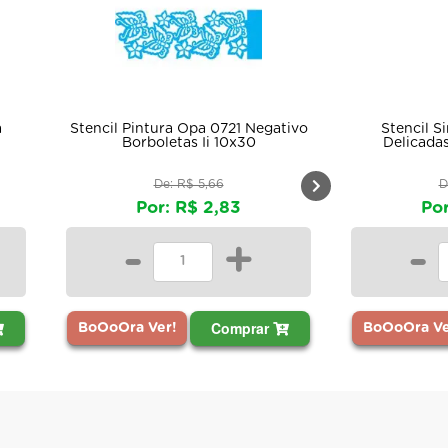
encil Pintura Opa 0721 Negativo
Stencil Simples Borbo
Borboletas Ii 10x30
Delicadas Opa 0804 
De: R$ 5,66
De: R$ 4,79
Por: R$ 2,83
Por: R$ 2,39
-
+
-
Comprar
Comp
oOoOra Ver!
BoOoOra Ver!