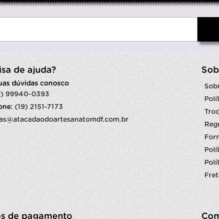
isa de ajuda?
Sob
suas dúvidas conosco
Sob
9) 99940-0393
Polí
fone:
(19) 2151-7173
Troc
as@atacadaodoartesanatomdf.com.br
Reg
For
Polí
Polí
Fret
s de pagamento
Com