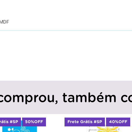
 MDF
comprou, também c
50%OFF
Frete Grátis #SP
40%OFF
Fre