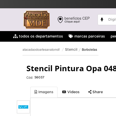
benefícios CEP
Clique aqui!
pe
todos os departamentos
marcas parceiras
Borboletas
atacadaodoartesanatomdf
Stencil
Stencil Pintura Opa 048
Cód:
56037
Imagens
Videos
Share