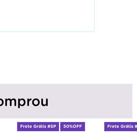
omprou
te Grátis #SP
50%OFF
Frete Grátis #SP
50%O