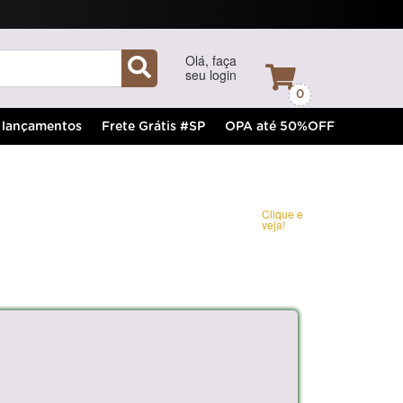
Olá, faça
seu login
0
lançamentos
Frete Grátis #SP
OPA até 50%OFF
Clique e
veja!