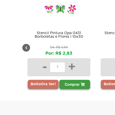
Stencil Pintura Opa 0431
Stencil Pintura Bo
Borboletas e Flores I 10x30
20x25 O
De: R$ 5,66
De: R$ 11
Por: R$ 2,83
Por: R$ 
-
+
-
Comprar
BoOoOra Ver!
BoOoOra Ver!