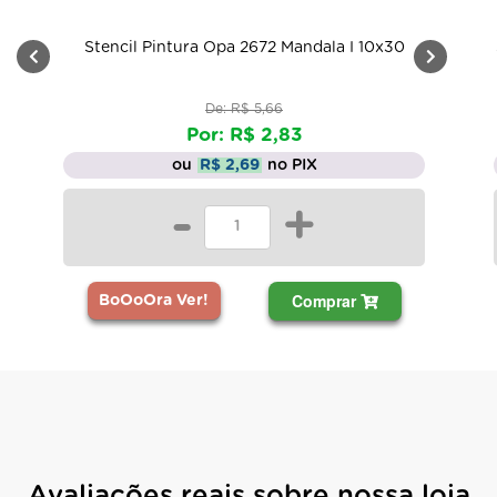
Stencil Pintura Opa 2672 Mandala I 10x30
De: R$ 5,66
Por: R$ 2,83
ou
R$ 2,69
no PIX
-
+
Comprar
BoOoOra Ver!
Avaliações reais sobre nossa loja