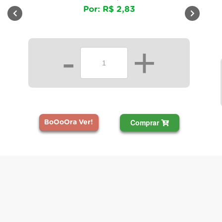
Por: R$ 2,83
-
+
Comprar
BoOoOra Ver!