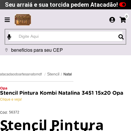
Seu arraiá e sua torcida pedem Atacadão!
0
benefícios para seu CEP
Natal
atacadaodoartesanatomdf
Stencil
Opa
Stencil Pintura Kombi Natalina 3451 15x20 Opa
Clique e veja!
Cód:
56372
Stencil Pintura