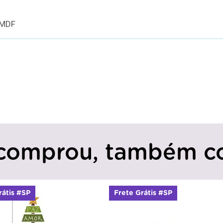
 MDF
comprou, também c
rátis #SP
Frete Grátis #SP