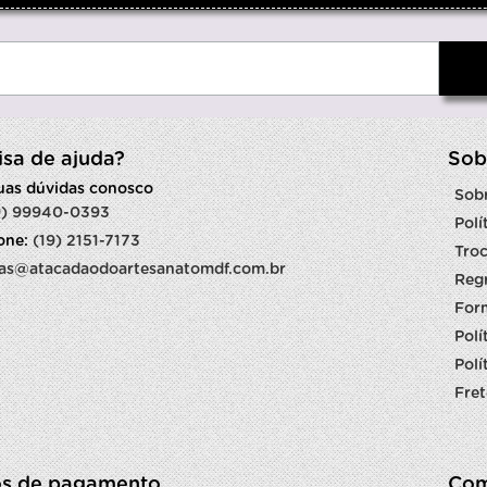
isa de ajuda?
Sob
suas dúvidas conosco
Sob
9) 99940-0393
Polí
fone:
(19) 2151-7173
Troc
as@atacadaodoartesanatomdf.com.br
Reg
For
Polí
Polí
Fret
s de pagamento
Com