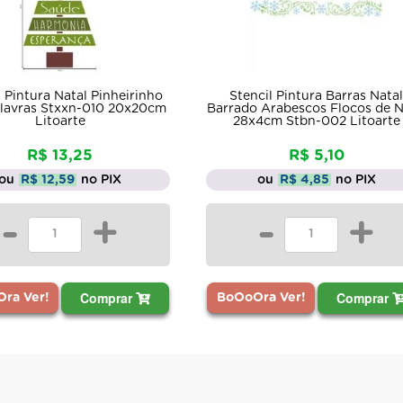
l Pintura Natal Pinheirinho
Stencil Pintura Barras Natal
lavras Stxxn-010 20x20cm
Barrado Arabescos Flocos de 
Litoarte
28x4cm Stbn-002 Litoarte
R$ 13,25
R$ 5,10
ou
R$ 12,59
no PIX
ou
R$ 4,85
no PIX
-
+
-
+
Comprar
Comprar
ra Ver!
BoOoOra Ver!