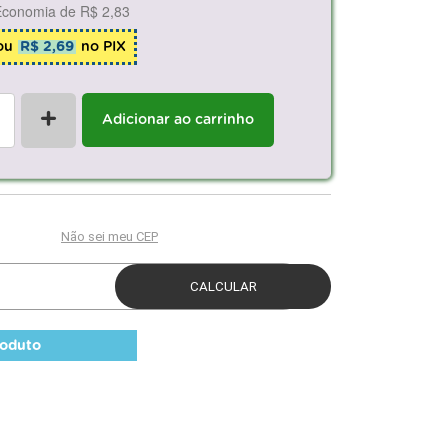
Economia de
R$ 2,83
ou
R$ 2,69
no PIX
+
Adicionar ao carrinho
roduto