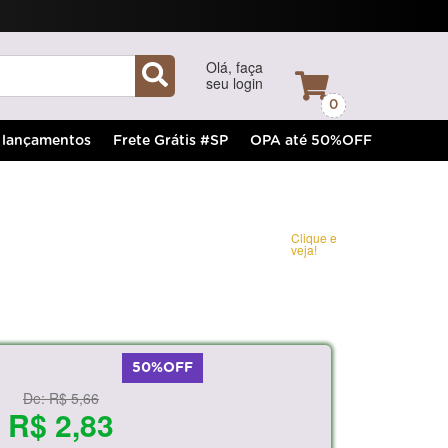
Olá, faça
seu login
0
lançamentos
Frete Grátis #SP
OPA até 50%OFF
Clique e
veja!
50%OFF
De:
R$ 5,66
R$ 2,83