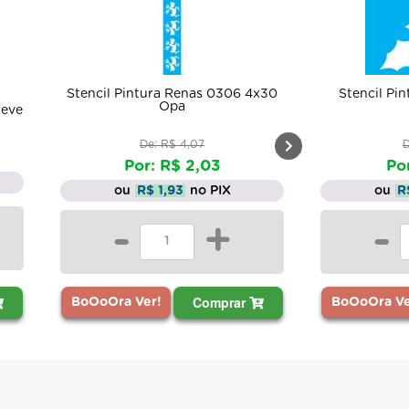
Stencil Pintura Renas 0306 4x30
Stencil Pi
Opa
Neve
De: R$ 4,07
D
Por: R$ 2,03
Po
ou
R$ 1,93
no PIX
ou
R
-
+
-
Comprar
BoOoOra Ver!
BoOoOra Ve