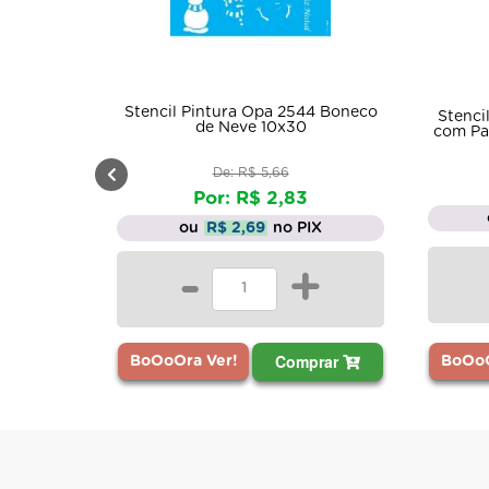
Stencil Pintura Opa 2544 Boneco
Stenci
de Neve 10x30
com Pa
De: R$ 5,66
Por: R$ 2,83
ou
R$ 2,69
no PIX
-
+
Comprar
BoOoO
BoOoOra Ver!