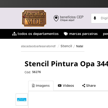
benefícios CEP
Clique aqui!
pe
todos os departamentos
marcas parceiras
Natal
atacadaodoartesanatomdf
Stencil
Stencil Pintura Opa 344
Cód:
56276
Imagens
Videos
Share