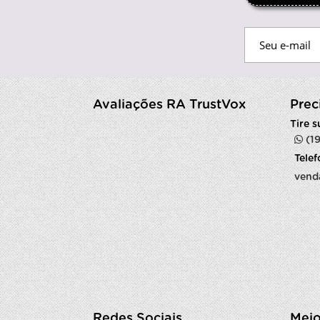
Avaliações RA TrustVox
Prec
Tire 
(1
Tele
vend
Redes Sociais
Meio