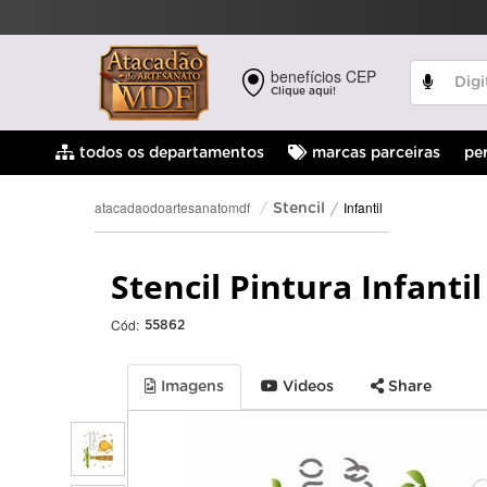
benefícios CEP
Clique aqui!
pe
todos os departamentos
marcas parceiras
Infantil
atacadaodoartesanatomdf
Stencil
Stencil Pintura Infant
Cód:
55862
Imagens
Videos
Share