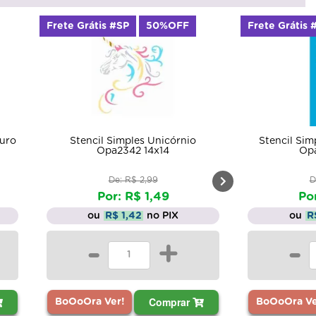
Frete Grátis #SP
50%OFF
Frete Grátis 
Stencil Simples Laço Sapatilha
Stencil Pintu
Opa 1965 7x15
De: R$ 3,69
D
Por: R$ 1,85
Po
ou
R$ 1,76
no PIX
ou
R
-
+
-
Comprar
BoOoOra Ver!
BoOoOra Ve