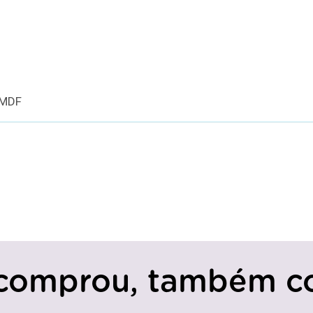
 MDF
comprou, também c