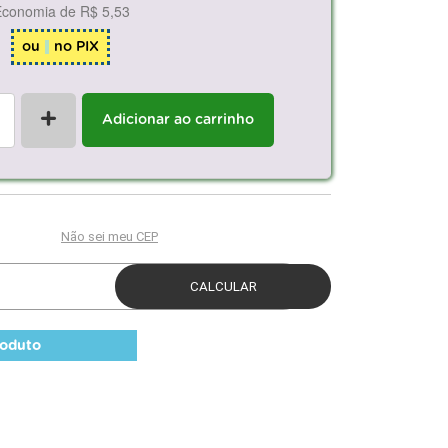
Economia de
R$ 5,53
ou
no PIX
+
Adicionar ao carrinho
roduto