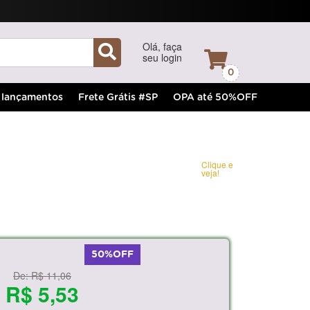
Olá, faça
seu login
0
lançamentos
Frete Grátis #SP
OPA até 50%OFF
Clique e
veja!
50%OFF
De:
R$ 11,06
R$ 5,53