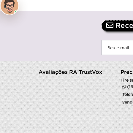
Receb
Avaliações RA TrustVox
Prec
Tire 
(1
Tele
vend