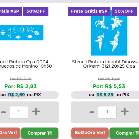
rátis #SP
50%OFF
Frete Grátis #SP
50%OFF
 Pintura Infantil Dinossauro
Stencil Simples Unicórnio
igami 3121 20x25 Opa
Opa2342 14x14
De: R$ 11,06
De: R$ 2,99
Por: R$ 5,53
Por: R$ 1,49
ou
R$ 5,25
no PIX
ou
R$ 1,42
no PIX
-
+
-
+
Comprar
Comprar
ra Ver!
BoOoOra Ver!