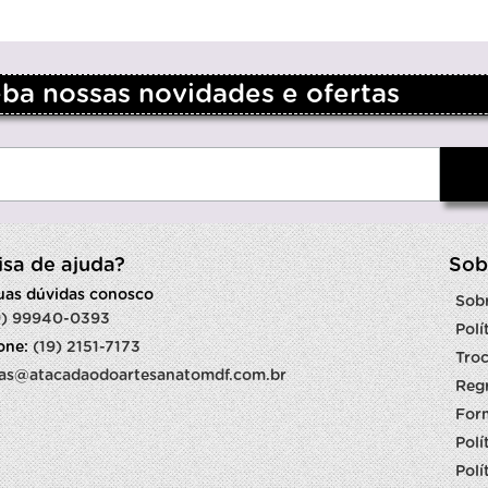
a nossas novidades e ofertas
isa de ajuda?
Sob
suas dúvidas conosco
Sob
9) 99940-0393
Polí
fone:
(19) 2151-7173
Troc
as@atacadaodoartesanatomdf.com.br
Reg
For
Polí
Polí