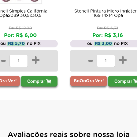
ncil Simples Califórnia
Stencil Pintura Micro Inglater
Opa2089 30,5x30,5
1169 14x14 Opa
De: R$ 12,00
De: R$ 6,32
Por: R$ 6,00
Por: R$ 3,16
ou
R$ 5,70
no PIX
ou
R$ 3,00
no PIX
-
+
-
+
Comprar
Comprar
ra Ver!
BoOoOra Ver!
Avaliações reais sobre nossa loja