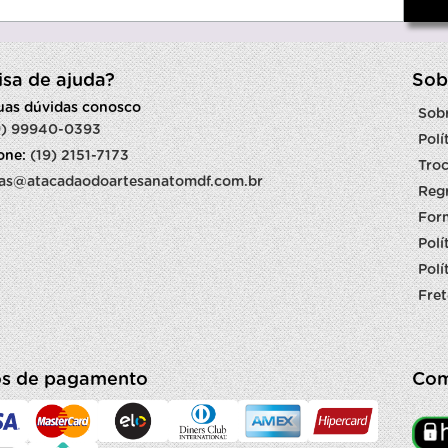
isa de ajuda?
Sob
suas dúvidas conosco
Sob
9) 99940-0393
Polí
fone:
(19) 2151-7173
Troc
as@atacadaodoartesanatomdf.com.br
Reg
For
Polí
Polí
Fret
s de pagamento
Com