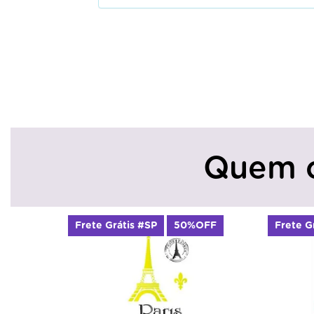
Quem 
Frete Grátis #SP
50%OFF
Frete G