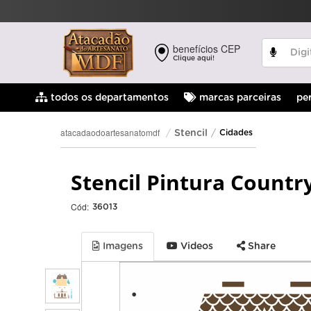
benefícios CEP
Clique aqui!
pe
todos os departamentos
marcas parceiras
atacadaodoartesanatomdf
Stencil
Cidades
Stencil Pintura Countr
Cód:
36013
Imagens
Videos
Share