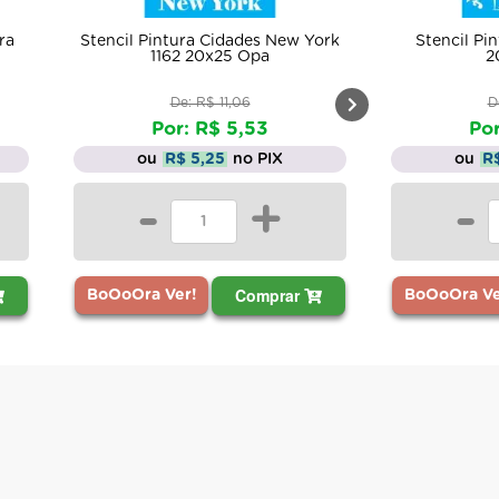
ra
Stencil Pintura Cidades New York
Stencil Pi
1162 20x25 Opa
2
De: R$ 11,06
D
Por: R$ 5,53
Por
ou
R$ 5,25
no PIX
ou
R
-
+
-
Comprar
BoOoOra Ver!
BoOoOra Ve