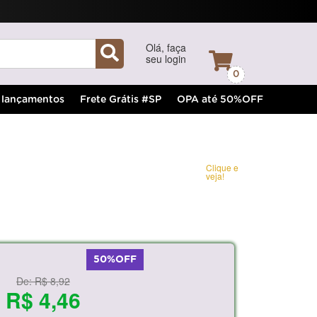
Olá, faça
seu login
0
lançamentos
Frete Grátis #SP
OPA até 50%OFF
Clique e
veja!
50%OFF
De:
R$ 8,92
R$ 4,46