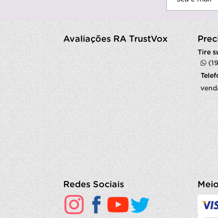
Avaliações RA TrustVox
Prec
Tire 
(1
Tele
vend
Redes Sociais
Meio