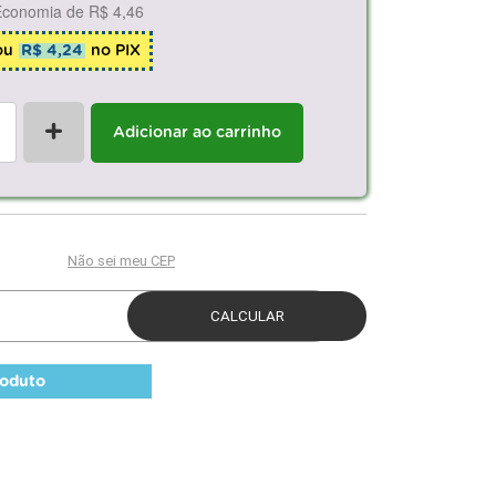
Economia de
R$ 4,46
ou
R$ 4,24
no PIX
+
Adicionar ao carrinho
roduto