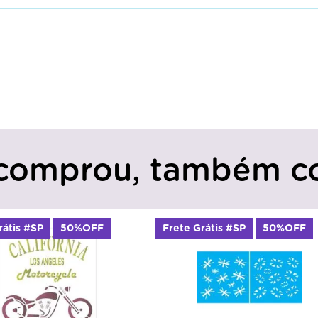
comprou, também c
rátis #SP
50%OFF
Frete Grátis #SP
50%OFF