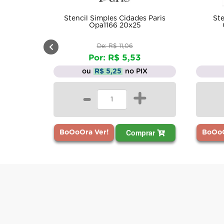
Stencil Simples Cidades Paris
Ste
Opa1166 20x25
De: R$ 11,06
Por: R$ 5,53
ou
R$ 5,25
no PIX
-
+
Comprar
BoOoOra Ver!
BoOoO