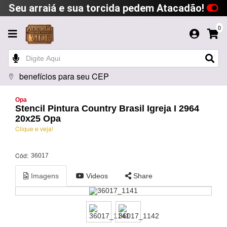
Seu arraiá e sua torcida pedem Atacadão!
0
benefícios para seu CEP
Opa
Stencil Pintura Country Brasil Igreja I 2964
20x25 Opa
Clique e veja!
Cód:
36017
Imagens
Videos
Share