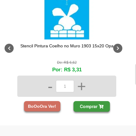
Stencil Pintura Coelho no Muro 1903 15x20 Opa
De: R$ 6,62
Por: R$ 3,31
-
+
Comprar
BoOoOra Ver!