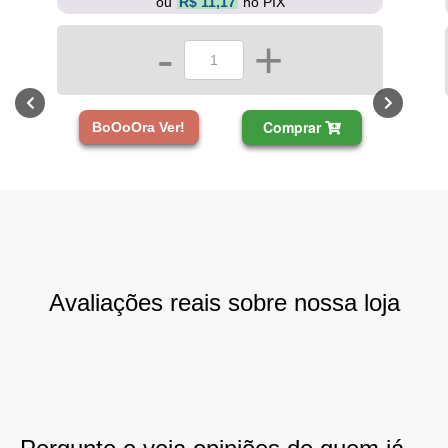
ou
R$ 11,17
no PIX
-
+
Comprar
BoOoOra Ver!
Avaliações reais sobre nossa loja