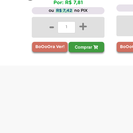
Por: R$ 7,81
ou
R$ 7,42
no PIX
-
+
Comprar
BoOoO
BoOoOra Ver!