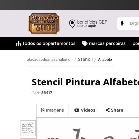
benefícios CEP
Clique aqui!
pe
todos os departamentos
marcas parceiras
Alfabeto
atacadaodoartesanatomdf
Stencil
Stencil Pintura Alfabe
Cód:
56417
Imagens
Videos
Share