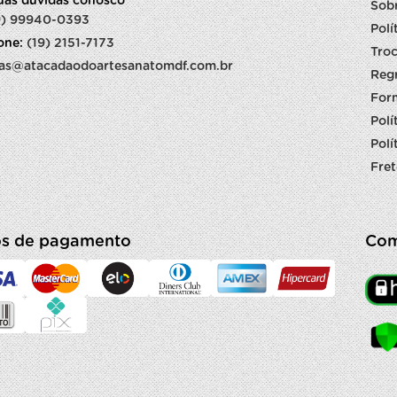
suas dúvidas conosco
Sob
9) 99940-0393
Polí
fone:
(19) 2151-7173
Troc
as@atacadaodoartesanatomdf.com.br
Reg
For
Polí
Polí
Fret
s de pagamento
Com