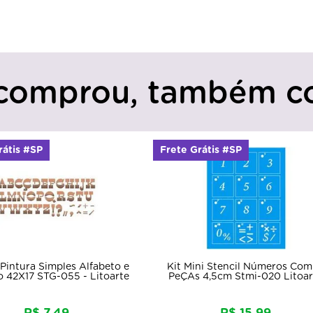
comprou, também c
rátis #SP
Frete Grátis #SP
 Pintura Simples Alfabeto e
Kit Mini Stencil Números Com
 42X17 STG-055 - Litoarte
PeÇAs 4,5cm Stmi-020 Litoar
R$ 7,49
R$ 15,99