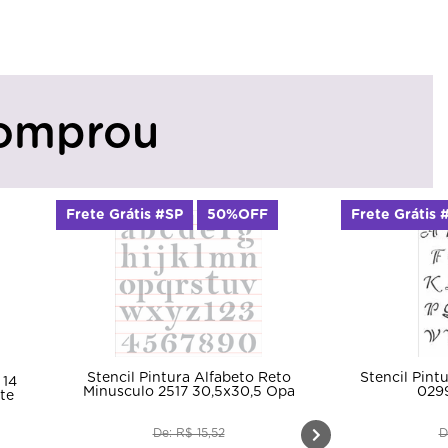
omprou
Frete Grátis #SP
50%OFF
Frete Grátis 
Stencil Pintura Alfabeto Reto
Stencil Pint
 14
Minusculo 2517 30,5x30,5 Opa
029
te
De: R$ 15,52
D