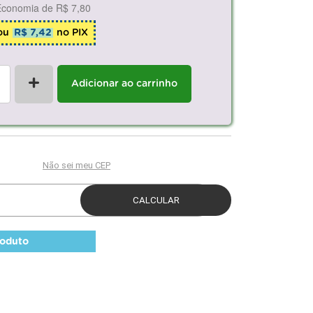
Economia de
R$ 7,80
ou
R$ 7,42
no PIX
+
Adicionar ao carrinho
roduto