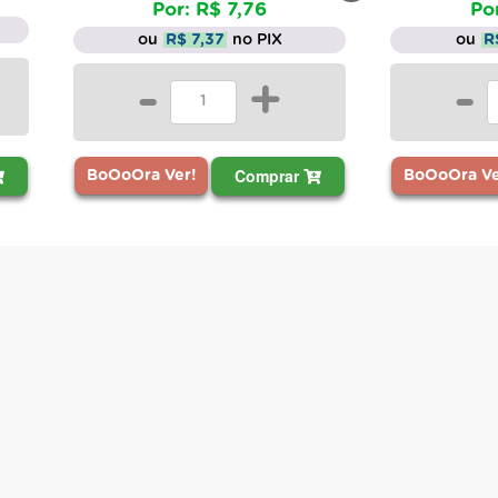
Por: R$ 7,76
Po
ou
R$ 7,37
no PIX
ou
R
-
+
-
Comprar
BoOoOra Ver!
BoOoOra Ve