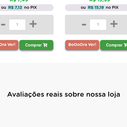
ou
R$ 7,12
no PIX
ou
R$ 15,19
no PIX
-
+
-
+
Comprar
Comprar
ra Ver!
BoOoOra Ver!
Avaliações reais sobre nossa loja