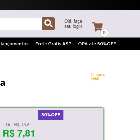
Olá, faça
seu login
0
lançamentos
Frete Grátis #SP
OPA até 50%OFF
Clique e
veja!
pa
50%OFF
De:
R$ 15,61
R$ 7,81