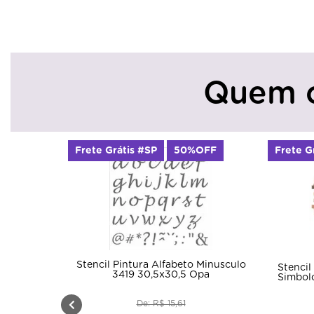
Quem 
Frete Grátis #SP
50%OFF
Frete G
Stencil Pintura Alfabeto Minusculo
Stencil
3419 30,5x30,5 Opa
Simbolo
De: R$ 15,61