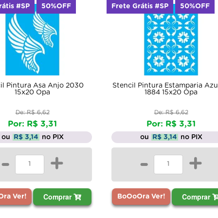
rátis #SP
50%OFF
Frete Grátis #SP
50%OFF
il Pintura Asa Anjo 2030
Stencil Pintura Estamparia Azu
15x20 Opa
1884 15x20 Opa
De: R$ 6,62
De: R$ 6,62
Por: R$ 3,31
Por: R$ 3,31
ou
R$ 3,14
no PIX
ou
R$ 3,14
no PIX
-
+
-
+
Comprar
Comprar
ra Ver!
BoOoOra Ver!