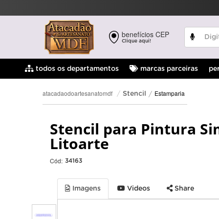
benefícios CEP
Clique aqui!
pe
todos os departamentos
marcas parceiras
Estamparia
atacadaodoartesanatomdf
Stencil
Stencil para Pintura S
Litoarte
Cód:
34163
Imagens
Videos
Share