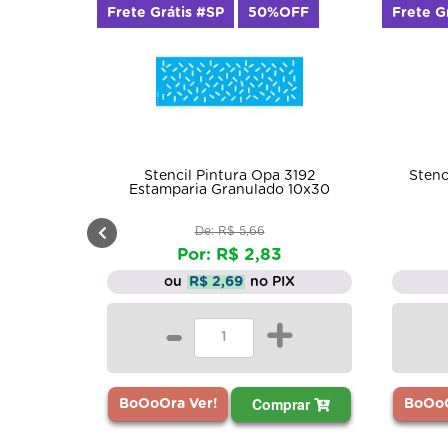
Frete Grátis #SP
50%OFF
Frete G
Stencil Pintura Opa 3192
Stenc
Estamparia Granulado 10x30
De: R$ 5,66
Por: R$ 2,83
ou
R$ 2,69
no PIX
-
+
Comprar
BoOoOra Ver!
BoOoO