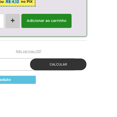
ou
R$ 4,12
no PIX
+
Adicionar ao carrinho
roduto