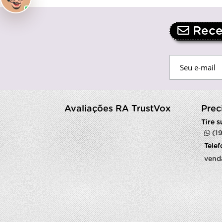
Receb
Avaliações RA TrustVox
Prec
Tire 
(1
Tele
vend