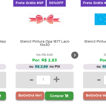
Frete Grátis #SP
50%OFF
Frete Grátis 
lejo
Stencil Pintura Opa 1877 Laco
Stencil Pint
10x30
De: R$ 5,66
D
Por: R$ 2,83
Por
ou
R$ 2,69
no PIX
ou
R
-
+
-
Comprar
BoOoOra Ver!
BoOoOra Ve