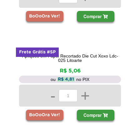
Comprar
BoOoOra Ver!
Frete Grátis #SP
Apliques em Papel Recortado Die Cut Xoxo Ldc-
025 Litoarte
R$ 5,06
ou
no PIX
R$ 4,81
-
+
Comprar
BoOoOra Ver!