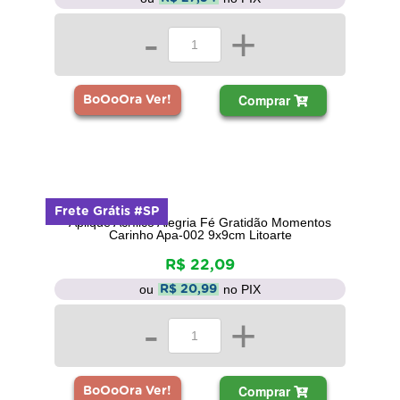
-
+
Comprar
BoOoOra Ver!
Frete Grátis #SP
Aplique Acrílico Alegria Fé Gratidão Momentos
Carinho Apa-002 9x9cm Litoarte
R$ 22,09
ou
no PIX
R$ 20,99
-
+
Comprar
BoOoOra Ver!