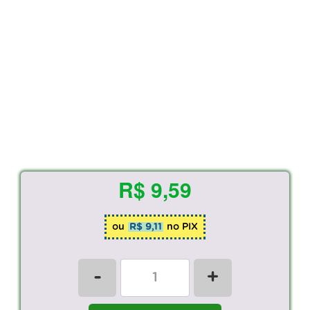
R$ 9,59
ou
R$ 9,11
no PIX
-
+