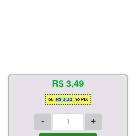
R$ 3,49
ou
R$ 3,32
no PIX
-
+