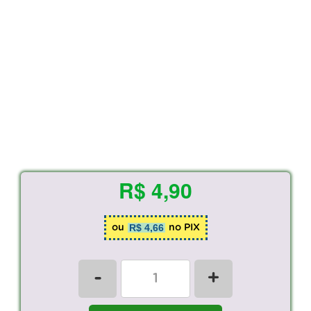
R$ 4,90
R$ 4,66
ou
no PIX
-
+