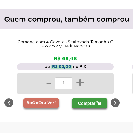
Quem comprou, também comprou
Comoda com 4 Gavetas Sextavada Tamanho G
Ca
26x27x27,5 Mdf Madeira
R$ 68,48
ou
R$ 65,06
no PIX
-
+
Comprar
BoOoOra Ver!