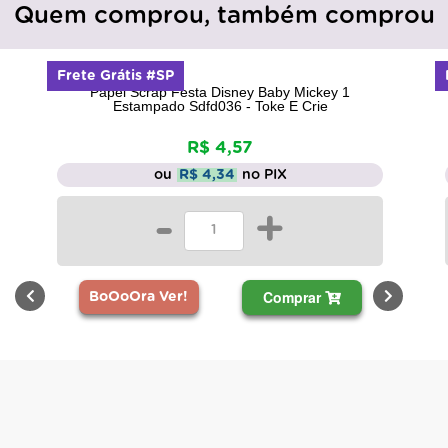
Quem comprou, também comprou
Frete Grátis #SP
Papel Scrap Festa Disney Baby Mickey 1
Estampado Sdfd036 - Toke E Crie
R$ 4,57
ou
R$ 4,34
no PIX
-
+
Comprar
BoOoOra Ver!