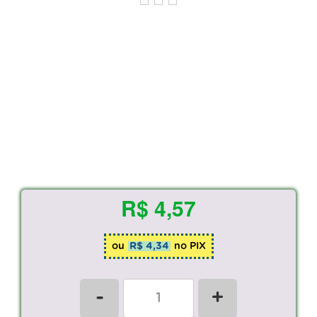
R$ 4,57
ou
R$ 4,34
no PIX
-
+