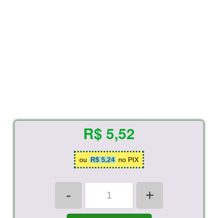
R$ 5,52
ou
R$ 5,24
no PIX
-
+