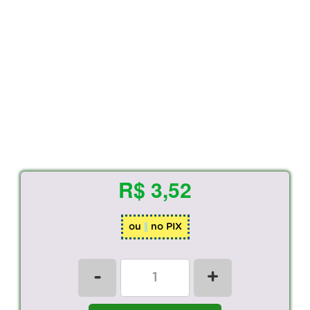
R$ 3,52
ou
no PIX
-
+