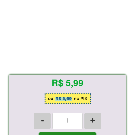
R$ 5,99
ou
R$ 5,69
no PIX
-
+