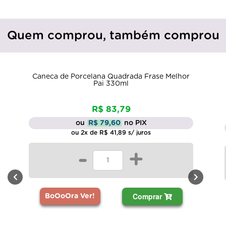
Quem comprou, também comprou
Lote com 395 Canecas de Porcelana 
da Frase Melhor
Temas Familiares e Presentes
De: R$ 1.950,00
Por: R$ 1.657,50
 PIX
ou
R$ 1.574,63
no PIX
/ juros
ou 10x de R$ 165,75 s/ juros
+
-
+
Comprar
Compra
BoOoOra Ver!