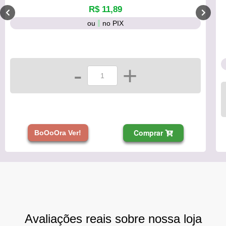
R$ 11,89
ou
no PIX
-
+
Comprar
BoOoOra Ver!
Avaliações reais sobre nossa loja