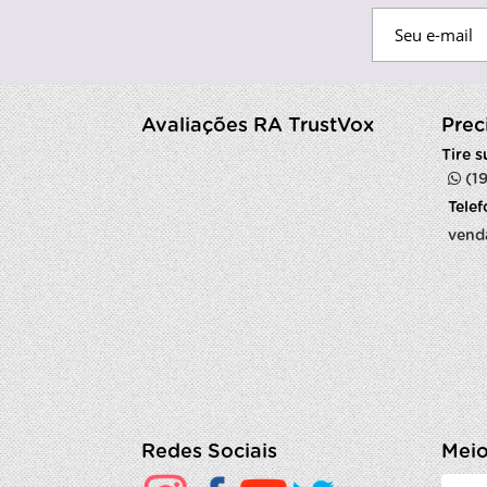
Avaliações RA TrustVox
Prec
Tire 
(1
Tele
vend
Redes Sociais
Meio