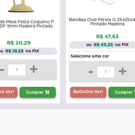
Bandeja Oval Pérola G 35x25x
 de Mesa Festa Coqueiro P
Pintado Madeira
MDF 9mm Madeira Pintado
R$ 47,63
R$ 20,29
ou
R$ 45,25
no PIX
ou
R$ 19,28
no PIX
-
+
-
+
Comprar
Comprar
a Ver!
BoOoOra Ver!