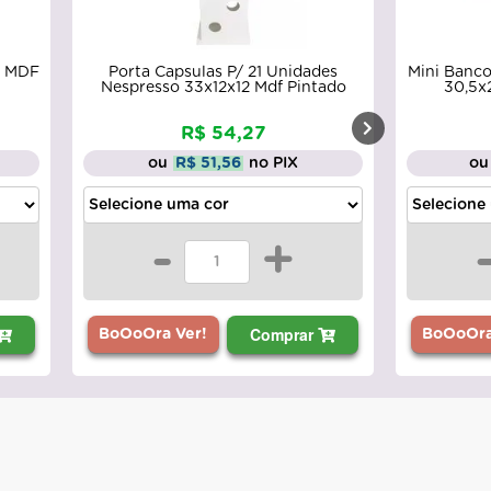
4 MDF
Porta Capsulas P/ 21 Unidades
Mini Banc
Nespresso 33x12x12 Mdf Pintado
30,5x
R$ 54,27
ou
R$ 51,56
no PIX
ou
-
+
Comprar
BoOoOra Ver!
BoOoOra