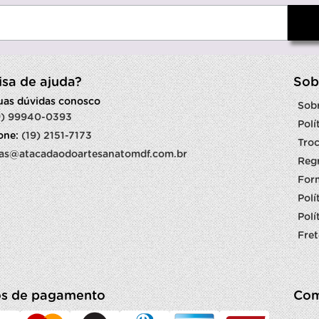
isa de ajuda?
Sob
suas dúvidas conosco
Sob
9) 99940-0393
Polí
fone:
(19) 2151-7173
Troc
as@atacadaodoartesanatomdf.com.br
Reg
For
Polí
Polí
Fret
s de pagamento
Com