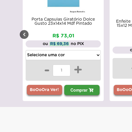
Porta Capsulas Giratório Dolce
Enfeite
Gusto 23x14x14 Mdf Pintado
15x12 
R$ 73,01
ou
R$ 69,36
no PIX
-
+
Comprar
BoOoOr
BoOoOra Ver!