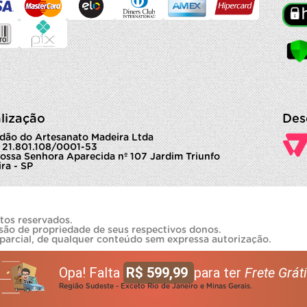
lização
Des
dão do Artesanato Madeira Ltda
 21.801.108/0001-53
ossa Senhora Aparecida nº 107 Jardim Triunfo
ra - SP
tos reservados.
são de propriedade de seus respectivos donos.
 parcial, de qualquer conteúdo sem expressa autorização.
Opa! Falta
R$ 599,99
para ter
Frete Gráti
Região Sudeste - Exceto Rio de Janeiro e Minas Gerais.