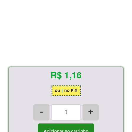
R$ 1,16
ou
no PIX
-
+
Adicionar ao carrinho