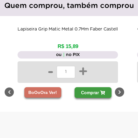
Quem comprou, também comprou
seira Grip Matic Metal 0.7Mm Faber Castell
Caixa com 3 
R$ 15,89
ou
no PIX
-
+
Comprar
BoOoOra Ver!
BoOoOr