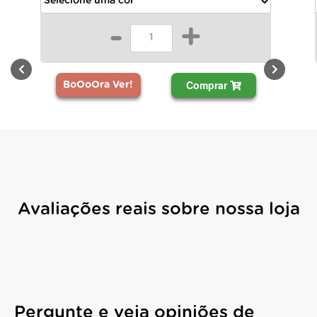
-
+
Comprar
BoOoOra Ver!
BoOo
Avaliações reais sobre nossa loja
Pergunte e veja opiniões de