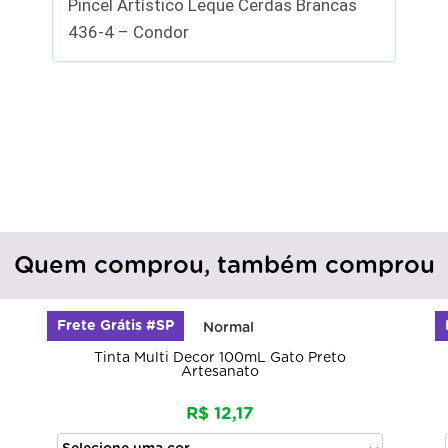
Pincel Artístico Leque Cerdas Brancas
436-4 – Condor
Quem comprou, também comprou
rete Grátis #SP
Frete Grá
Tinta Multi Decor 100mL Gato Preto
T
Artesanato
R$ 12,17