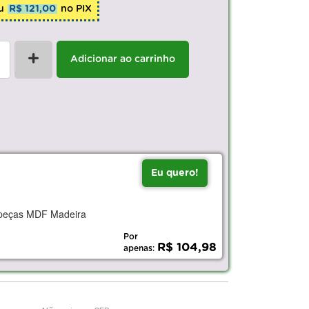
u
R$ 121,00
no PIX
+
Adicionar ao carrinho
Eu quero!
7 peças MDF Madeira
Por
R$ 104,98
apenas: