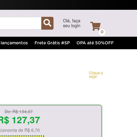
Olá, faça
seu login
0
lançamentos
Frete Grátis #SP
OPA até 50%OFF
Clique e
veja!
De:
R$ 134,07
R$ 127,37
Economia de
R$ 6,70