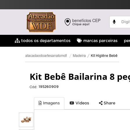
benefícios CEP
Clique aqui!
pe
todos os departamentos
marcas parceiras
Kit Higiêne Bebê
Madeira
atacadaodoartesanatomdf
Kit Bebê Bailarina 8 p
Cód:
195260909
Imagens
Videos
Share