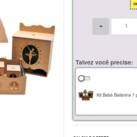
o
-
Talvez você precise:
Kit Bebê Bailarina 