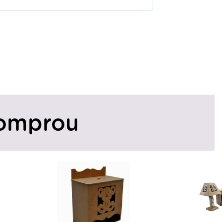
omprou