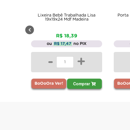
Lixeira Bebê Trabalhada Lisa
Porta 
19x19x24 Mdf Madeira
R$ 18,39
ou
R$ 17,47
no PIX
-
+
Comprar
BoOoOra Ver!
BoOoO