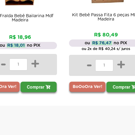
Kit Bebê Passa Fita 6 peças 
Fralda Bebê Bailarina Mdf
Madeira
Madeira
R$ 80,49
R$ 18,96
ou
R$ 76,47
no PIX
ou
R$ 18,01
no PIX
ou 2x de R$ 40,24 s/ juros
-
+
-
+
Comprar
Comprar
ra Ver!
BoOoOra Ver!