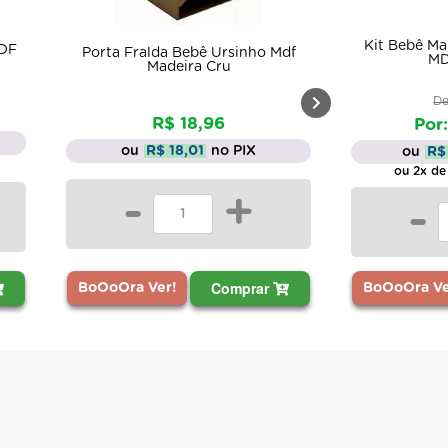
Kit Bebê Ma
MDF
Porta Fralda Bebê Ursinho Mdf
MD
Madeira Cru
De
R$ 18,96
Por:
ou
R$ 18,01
no PIX
ou
R$
ou 2x de
-
+
-
Comprar
BoOoOra Ver!
BoOoOra Ve