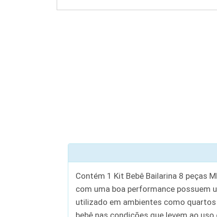
Contém 1 Kit Bebê Bailarina 8 peças M
com uma boa performance possuem uma
utilizado em ambientes como quartos d
bebê nas condições que levem ao uso d