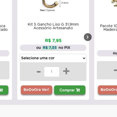
Kit 5 Gancho Liso G 31,9mm
sca
Pacote 1
Acessório Artesanato
zado
Madeir
R$ 7,95
ou
R$ 7,55
no PIX
o
-
+
Comprar
BoOoOra
BoOoOra Ver!