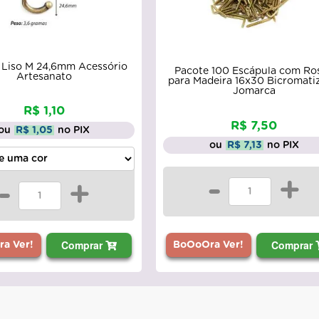
Liso M 24,6mm Acessório
Pacote 100 Escápula com Ro
Artesanato
para Madeira 16x30 Bicromati
Jomarca
R$ 1,10
R$ 7,50
ou
R$ 1,05
no PIX
ou
R$ 7,13
no PIX
-
+
-
+
Comprar
Comprar
BoOoOra Ver!
a Ver!