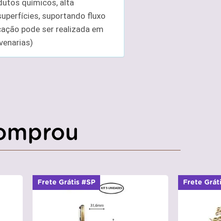
dutos químicos, alta
superfícies, suportando fluxo
cação pode ser realizada em
venarias)
omprou
Frete Grátis #SP
Frete Grát