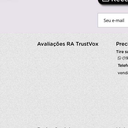
Avaliações RA TrustVox
Prec
Tire 
(1
Tele
vend