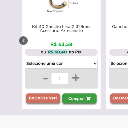
Kit 40 Gancho Liso G 31,9mm
Gancho 
Acessório Artesanato
R$ 63,58
ou
R$ 60,40
no PIX
-
+
Comprar
BoOoOra Ver!
BoOoOr