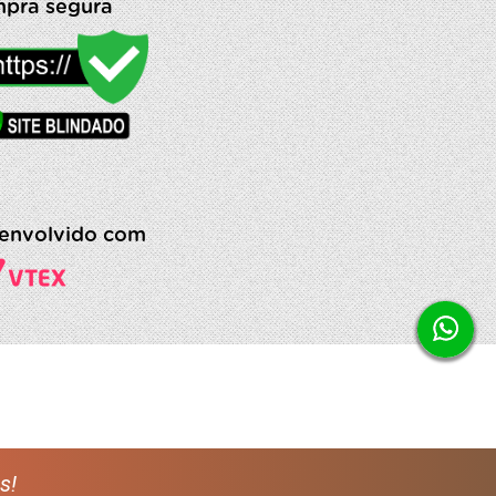
pra segura
envolvido com
s!