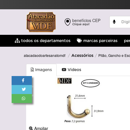
benefícios CEP
Clique aqui!
pe
todos os departamentos
marcas parceiras
Pitão, Gancho e Es
atacadaodoartesanatomdf
Acessórios
Imagens
Videos
Ampliar