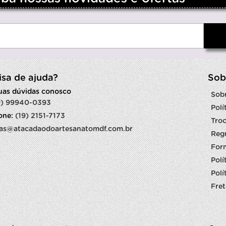
isa de ajuda?
Sob
suas dúvidas conosco
Sob
9) 99940-0393
Polí
fone:
(19) 2151-7173
Troc
as@atacadaodoartesanatomdf.com.br
Reg
For
Polí
Polí
Fret