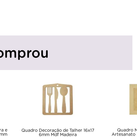
omprou
Quadro Moldura C
Quadro Decoração de Talher 16x17
Artesanato 20x20 Ki
6mm Mdf Madeira