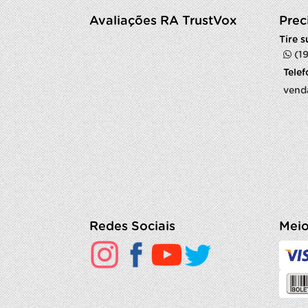
Avaliações RA TrustVox
Prec
Tire 
(1
Tele
vend
Redes Sociais
Meio