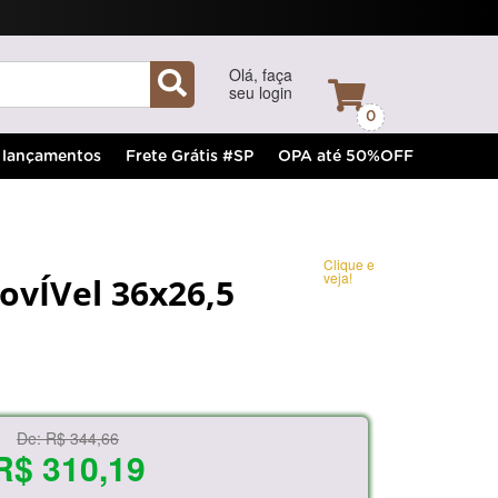
Olá, faça
seu login
0
lançamentos
Frete Grátis #SP
OPA até 50%OFF
Clique e
veja!
ovÍVel 36x26,5
De:
R$ 344,66
R$ 310,19