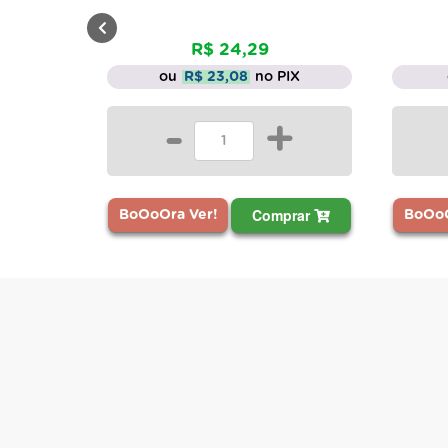
R$ 24,29
R$ 
ou
R$ 23,08
no PIX
ou
R$ 17
-
+
-
Comprar
BoOoOra Ver!
BoOoOra Ver!