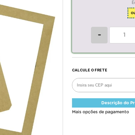
E
o
-
Descrição do P
Mais opções de pagamento