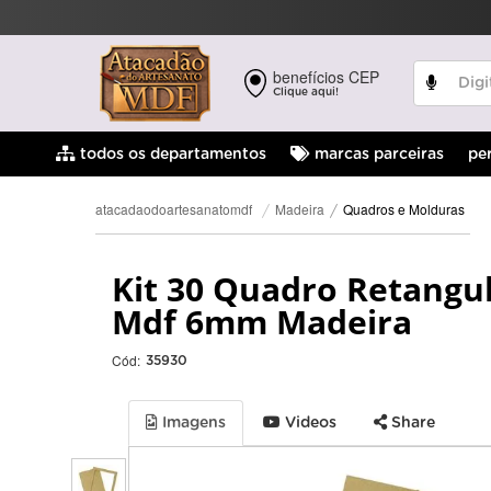
benefícios CEP
Clique aqui!
pe
todos os departamentos
marcas parceiras
Quadros e Molduras
Madeira
atacadaodoartesanatomdf
Kit 30 Quadro Retangu
Mdf 6mm Madeira
Cód:
35930
Imagens
Videos
Share