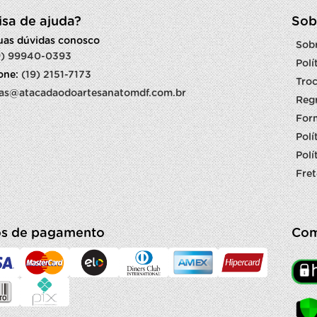
isa de ajuda?
Sob
suas dúvidas conosco
Sob
9) 99940-0393
Polí
fone:
(19) 2151-7173
Troc
as@atacadaodoartesanatomdf.com.br
Reg
For
Polí
Polí
Fret
s de pagamento
Com