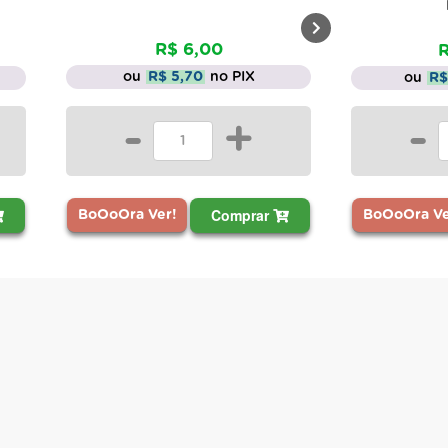
Madeira
R$ 6,00
R$ 66,13
ou
R$ 5,70
no PIX
ou
R$ 62,82
n
-
+
-
C
Comprar
BoOoOra Ver!
BoOoOra Ver!