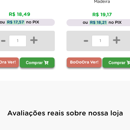
Madeira
18,49
R$ 19,17
,57
no PIX
ou
R$ 18,21
no PIX
+
-
+
Comprar
Comprar
BoOoOra Ver!
Avaliações reais sobre nossa loja