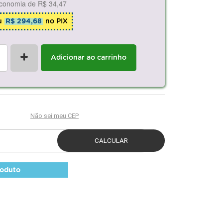
conomia de
R$ 34,47
u
R$ 294,68
no PIX
+
Adicionar ao carrinho
roduto