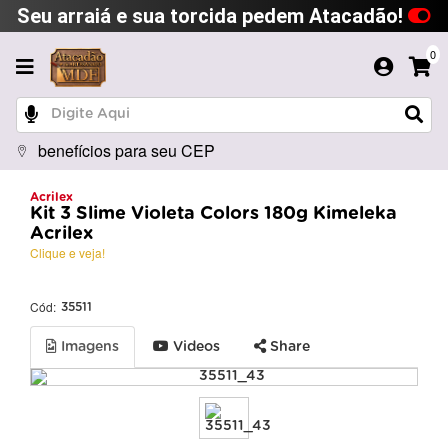
Seu arraiá e sua torcida pedem Atacadão!
0
benefícios para seu CEP
Acrilex
Kit 3 Slime Violeta Colors 180g Kimeleka
Acrilex
Clique e veja!
Cód:
35511
Imagens
Videos
Share