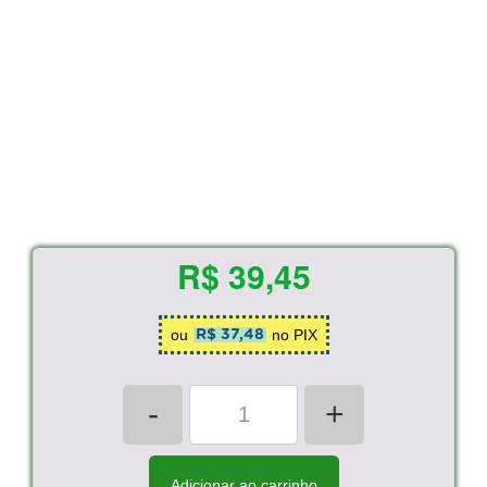
R$ 39,45
ou
no PIX
R$ 37,48
-
+
Adicionar ao carrinho