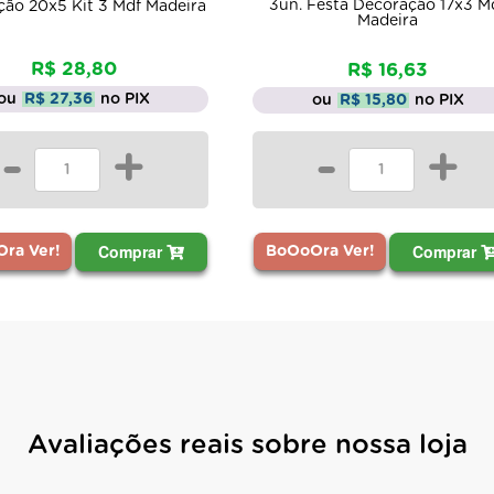
. Festa Decoração 17x3 Mdf
Madeira
De: R$ 168,71
R$ 16,63
Por: R$ 160,27
ou
R$ 15,80
no PIX
ou
R$ 152,26
no PIX
ou 3x de R$ 53,42 s/ juros
-
+
-
+
Comprar
Compra
oOra Ver!
BoOoOra Ver!
Avaliações reais sobre nossa loja