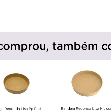
comprou, também c
Bandeja Retangular Decor
deja Redonda Lisa Kit com
Casa Kit 30 Unidades 28x1