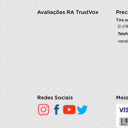
Avaliações RA TrustVox
Prec
Tire 
(1
Tele
vend
Redes Sociais
Meio