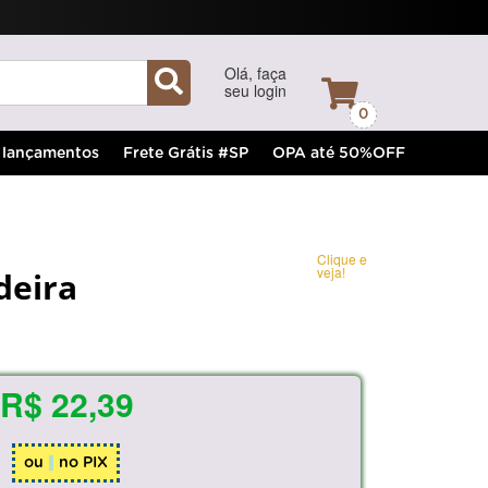
Olá, faça
seu login
0
lançamentos
Frete Grátis #SP
OPA até 50%OFF
Clique e
veja!
deira
R$ 22,39
ou
no PIX