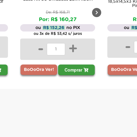
18,5x14,5x3 Kit 3 Unidades Madeira
Páscoa 8x8
Pinus 10mm
R$ 40,54
ou
R$ 38,51
no PIX
ou
-
+
-
r
Comprar
BoOoOra Ver!
BoOoOra 