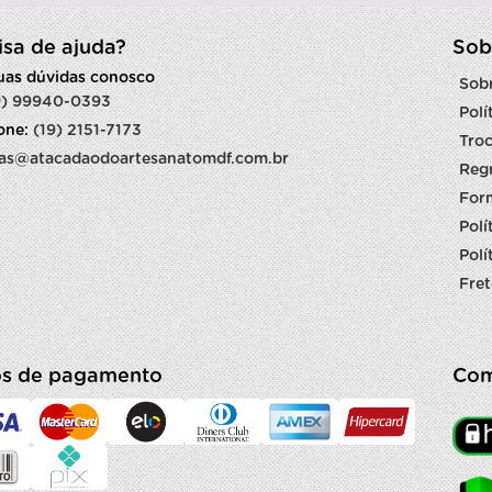
isa de ajuda?
Sob
suas dúvidas conosco
Sob
9) 99940-0393
Polí
fone:
(19) 2151-7173
Troc
as@atacadaodoartesanatomdf.com.br
Reg
For
Polí
Polí
Fret
s de pagamento
Com