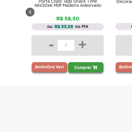
ack Time
3un
Decoração 20x5 Kit 3 Mdf Madeira
 Adesivado
R$ 28,80
ou
R$ 27,36
no PIX
 PIX
-
+
+
mprar
Comprar
BoO
BoOoOra Ver!