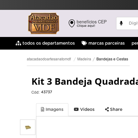
benefícios CEP
Clique aqui!
pe
todos os departamentos
marcas parceiras
Bandejas e Cestas
Madeira
atacadaodoartesanatomdf
Kit 3 Bandeja Quadrada
Cód:
43737
Imagens
Videos
Share