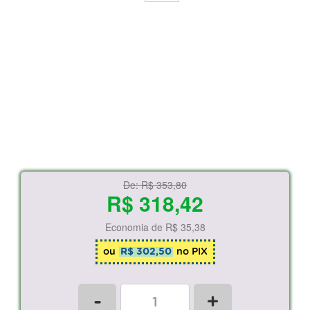
De:
R$ 353,80
R$ 318,42
Economia de
R$ 35,38
ou
R$ 302,50
no PIX
-
+