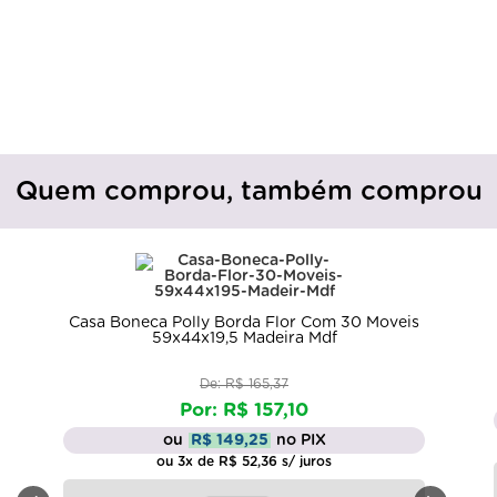
Quem comprou, também comprou
Televisao Led pa
10,5x7,5x2,5 
Polly Borda Flor Com 30 Moveis
x44x19,5 Madeira Mdf
De: R$ 165,37
R$ 
Por: R$ 157,10
ou
R$ 4,
u
R$ 149,25
no PIX
 3x de R$ 52,36 s/ juros