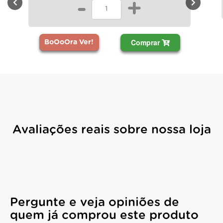
-
-
+
Comprar
BoOoOra Ver!
Ver!
Avaliações reais sobre nossa loja
Pergunte e veja opiniões de
quem já comprou este produto